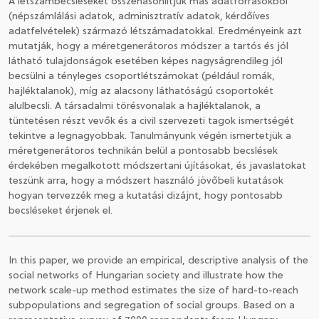
A létszámbecsléseket összehasonlítjuk más adatforrásokból
(népszámlálási adatok, adminisztratív adatok, kérdőíves
adatfelvételek) származó létszámadatokkal. Eredményeink azt
mutatják, hogy a méretgenerátoros módszer a tartós és jól
látható tulajdonságok esetében képes nagyságrendileg jól
becsülni a tényleges csoportlétszámokat (például romák,
hajléktalanok), míg az alacsony láthatóságú csoportokét
alulbecsli. A társadalmi törésvonalak a hajléktalanok, a
tüntetésen részt vevők és a civil szervezeti tagok ismertségét
tekintve a legnagyobbak. Tanulmányunk végén ismertetjük a
méretgenerátoros technikán belül a pontosabb becslések
érdekében megalkotott módszertani újításokat, és javaslatokat
teszünk arra, hogy a módszert használó jövőbeli kutatások
hogyan tervezzék meg a kutatási dizájnt, hogy pontosabb
becsléseket érjenek el.
In this paper, we provide an empirical, descriptive analysis of the
social networks of Hungarian society and illustrate how the
network scale-up method estimates the size of hard-to-reach
subpopulations and segregation of social groups. Based on a