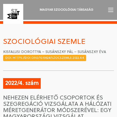
MAGYAR SZOCIOLÓGIAI TÁRSASÁG
AZ MSZT-RŐL
AKTUALITÁSOK
SZOCIOLÓGIAI SZEMLE
VÁNDORGYŰLÉSEK
KISFALUSI DOROTTYA – SUSÁNSZKY PÁL – SUSÁNSZKY ÉVA
DOI: HTTPS://DOI.ORG/10.51624/SZOCSZEMLE.2022.4.4
SZAKOSZTÁLYOK
SZOCIOLÓGIAI SZEMLE
2022/4. szám
DÍJAK
NEHEZEN ELÉRHETŐ CSOPORTOK ÉS
NYELVVÁLASZTÁS
SZEGREGÁCIÓ VIZSGÁLATA A HÁLÓZATI
MÉRETGENERÁTOR MÓDSZERÉVEL: EGY
MAGYARORSZÁGI VIZSGÁLAT