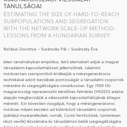
TANULSÁGAI
CSATLAKOZÁS A TÁRSASÁGHOZ / MEGÚJÍTOM A
ESTIMATING THE SIZE OF HARD-TO-REACH
TAGSÁGOMAT
SUBPOPULATIONS AND SEGREGATION
WITH THE NETWORK SCALE-UP METHOD:
LESSONS FROM A HUNGARIAN SURVEY
Kisfalusi Dorottya – Susánszky Pál – Susánszky Éva
Jelen tanulmányban empirikus, leíró elemzését adjuk a magyar
társadalom kapcsolathálózati jellemzőinek, valamint
módszertani szempontból értékeljük a méretgenerátoros
technikával adott becslések pontosságát a társadalmi csoportok
méretére és szegregáltságára vonatkozóan. Egy 7000 fős
magyarországi reprezentatív kérdőíves felmérés (HS2021) adatai
alapján megbecsüljük a válaszadók kapcsolathálójának átlagos
méretét. Ezt követően vizsgáljuk, hogy a méretgenerátoros
módszer milyen becslést ad különböző társadalmi csoportok
(például munkanélküliek, romák, Covid-fertőzöttek, tüntetésen
részt vevők) létszámára és társadalmon belüli szegregáltságára.