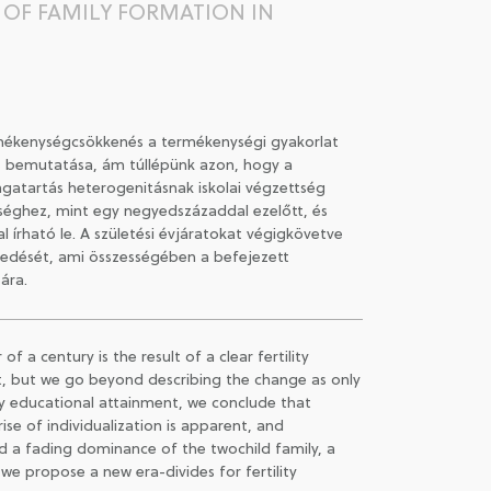
OF FAMILY FORMATION IN
mékenységcsökkenés a termékenységi gyakorlat
ás bemutatása, ám túllépünk azon, hogy a
 magatartás heterogenitásnak iskolai végzettség
ttséghez, mint egy negyedszázaddal ezelőtt, és
l írható le. A születési évjáratokat végigkövetve
jedését, ami összességében a befejezett
ára.
 a century is the result of a clear fertility
nt, but we go beyond describing the change as only
by educational attainment, we conclude that
se of individualization is apparent, and
ind a fading dominance of the twochild family, a
, we propose a new era-divides for fertility