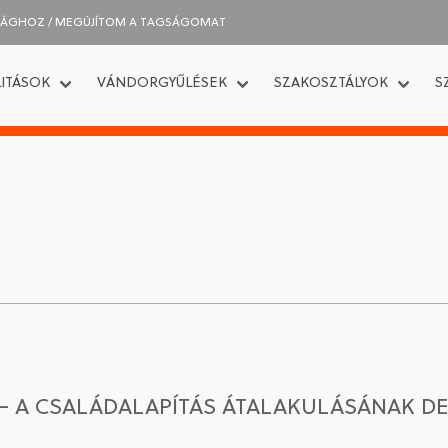
SÁGHOZ / MEGÚJÍTOM A TAGSÁGOMAT
ITÁSOK
VÁNDORGYŰLÉSEK
SZAKOSZTÁLYOK
S
 – A CSALÁDALAPÍTÁS ÁTALAKULÁSÁNAK 