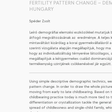
FERTILITY PATTERN CHANGE – D
HUNGARY
Spéder Zsolt
Leíró demográfiai elemzési eszközökkel mutatju
átfogó megváltozásának az eredménye. A teljes ké
mintaváltást kizárólag a korai gyermekvállalásról a
szerinti vizsgálata alapján megállapítjuk, hogy ma
hogy az individualizáltság térnyerése látszólagos, 
megállapítjuk a kétgyermekes család dominanciáj
termékenység szintjének csökkenésével jár együtt.
Using simple descriptive demographic technics, we sh
pattern change. In order to draw the whole pictur
moving from early to late childbearing. Based on 
childbearing practice today is much more tied to th
differentiation or crystallization tackle the gener
spread of childlessness and single-child family, whi