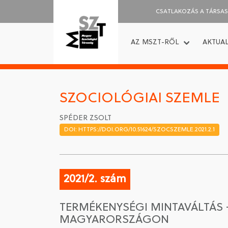
CSATLAKOZÁS A TÁRSA
AZ MSZT-RŐL
AKTUAL
SZOCIOLÓGIAI SZEMLE
SPÉDER ZSOLT
DOI: HTTPS://DOI.ORG/10.51624/SZOCSZEMLE.2021.2.1
2021/2. szám
TERMÉKENYSÉGI MINTAVÁLTÁS
MAGYARORSZÁGON