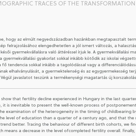
EMOGRAPHIC TRACES OF THE TRANSFORMATION 
k be, hogy az elmúlt negyedszázadban hazánkban megtapasztalt ter
p felrajzolásához elengedhetetlen a jól ismert változás, a halaszt
 késői gyermekvállalásra való áttéréssel írjuk le. A gyermekvállalási
 a gyermekvállalási gyakorlat sokkal inkább kötődik az iskolai végze
a fő tendencia sokkal inkább a tagolódással vagy a differenciálódássa
ának elhalványulását, a gyermektelenség és az egygyermekesség ter
 Végül javaslatot teszünk a termékenységi magatartás új korszakolás
ow that fertility decline experienced in Hungary in the last quarter of
e, it is inevitable to present the well-known process of postponeme
the examination of the heterogeneity in the timing of childbearing 
e level of education than a quarter of a century ago, and that the ri
al trend better. Tracing the behaviour of different birth cohorts, we f
ch means a decrease in the level ofcompleted fertility overall. Finally