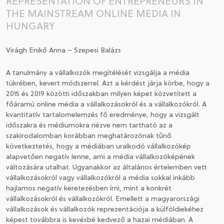
REPRESENTATION OF ENTREPRENEURS IN
THE MAINSTREAM ONLINE MEDIA IN
CSATLAKOZÁS A TÁRSASÁGHOZ / MEGÚJÍTOM A
HUNGARY
TAGSÁGOMAT
Virágh Enikő Anna – Szepesi Balázs
A tanulmány a vállalkozók megítélését vizsgálja a média
tükrében, kevert módszerrel. Azt a kérdést járja körbe, hogy a
2015 és 2019 közötti időszakban milyen képet közvetített a
főáramú online média a vállalkozásokról és a vállalkozókról. A
kvantitatív tartalomelemzés fő eredménye, hogy a vizsgált
időszakra és médiumokra nézve nem tartható az a
szakirodalomban korábban meghatározónak tűnő
következtetés, hogy a médiában uralkodó vállalkozókép
alapvetően negatív lenne, ami a média vállalkozóképének
változására utalhat. Ugyanakkor az általános értelemben vett
vállalkozásokról vagy vállalkozókról a média sokkal inkább
hajlamos negatív keretezésben írni, mint a konkrét
vállalkozásokról és vállalkozókról. Emellett a magyarországi
vállalkozások és vállalkozók reprezentációja a külföldiekéhez
képest továbbra is kevésbé kedvező a hazai médiában. A