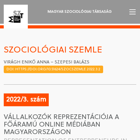
MAGYAR SZOCIOLÓGIAI TÁRSASÁG
AZ MSZT-RŐL
AKTUALITÁSOK
SZOCIOLÓGIAI SZEMLE
VÁNDORGYŰLÉSEK
VIRÁGH ENIKŐ ANNA – SZEPESI BALÁZS
DOI: HTTPS://DOI.ORG/10.51624/SZOCSZEMLE.2022.3.2
SZAKOSZTÁLYOK
SZOCIOLÓGIAI SZEMLE
2022/3. szám
DÍJAK
VÁLLALKOZÓK REPREZENTÁCIÓJA A
NYELVVÁLASZTÁS
FŐÁRAMÚ ONLINE MÉDIÁBAN
MAGYARORSZÁGON