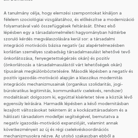
A tanulmány célja, hogy elemzési szempontokat kínáljon a
CSATLAKOZÁS A TÁRSASÁGHOZ / MEGÚJÍTOM A
félelem szociológiai vizsgálatához, és előkészítse a modernizáció
TAGSÁGOMAT
folyamatával való összefüggések feltárását. Ehhez első
lépésben egy a társadalomelméleti hagyományban háttérbe
szoruló kérdés megválaszolására kerül sor: a társadalmi
integráció motivációs bázisa negatív (az alapértelmezésben
korlátlan személyes szabadság társadalmasulást lehetővé tevő
önkorlátozása, fenyegetettségérzés okán) és pozitív
(önkorlátozás a társadalmasulástól várt lehetőségek okán)
típusának megkülönböztetésére. Második lépésben a negatív és
pozitív igazodás-motiváció alapján a klasszikus modernitás
integrációs mechanizmusainak (organikus szolidaritás, jogi-
bürokratikus legitimitás, kommunikatív cselekvés, rendszer)
modalitásait dolgozom ki, egyúttal kísérletet téve a köztük lévő
egyensúly leírására. Harmadik lépésben a késő modernitásban
lezajlott változásokat tekintem át a kockázattársadalom és a
hálózati társadalom modelljei segítségével, bemutatva a
negatív igazodás-motiváció expanzióját, valamint annak
következményeit az új és régi cselekvéskoordinációs
mechanizmusokra nézve. Az utolsó szakaszban ebből a