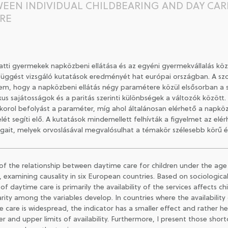
EEN INDIVIDUAL CHILDBEARING AND DAY CAR
URE
gyermekek napközbeni ellátása és az egyéni gyermekvállalás között
efüggést vizsgáló kutatások eredményét hat európai országban. A sz
em, hogy a napközbeni ellátás négy paramétere közül elsősorban a s
ikus sajátosságok és a paritás szerinti különbségek a változók közöt
korol befolyást a paraméter, míg ahol általánosan elérhető a napközbe
ét segíti elő. A kutatások mindemellett felhívták a figyelmet az elé
it, melyek orvoslásával megvalósulhat a témakör szélesebb körű és
of the relationship between daytime care for children under the age 
t, examining causality in six European countries. Based on sociologic
f daytime care is primarily the availability of the services affects ch
arity among the variables develop. In countries where the availabilit
are is widespread, the indicator has a smaller effect and rather help
r and upper limits of availability. Furthermore, I present those shor