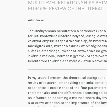
MULTILEVEL RELATIONSHIPS BETW
EUROPE: REVIEW OF THE LITERAT
Árki Diána
Tanulmányomban bemutatom a hároméves kor alatti 
területi kontextust előtérbe helyező, oksági össz
valamint empirikus tapasztalatok alapján ismertet
Rávilágítok arra, miként alakulnak az országspecif
ellátás elérhetősége, főként az anyává válásra gya
inkább a második, harmadik gyermek világrajövetel
Bemutatom továbbá a felmérések azon hiányossága
In my study, I present the theoretical background 
results of research, emphasizing territorial contex
experiences, I explain that of the four parameters o
characteristics and the differences according to p
an influence on becoming a mother, where daytime c
also draws attention to the importance of the lowe