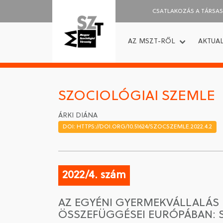
CSATLAKOZÁS A TÁRSA
AZ MSZT-RŐL
AKTUAL
SZOCIOLÓGIAI SZEMLE
ÁRKI DIÁNA
DOI: HTTPS://DOI.ORG/10.51624/SZOCSZEMLE.2022.4.2
2022/4. szám
AZ EGYÉNI GYERMEKVÁLLALÁS 
ÖSSZEFÜGGÉSEI EURÓPÁBAN: S