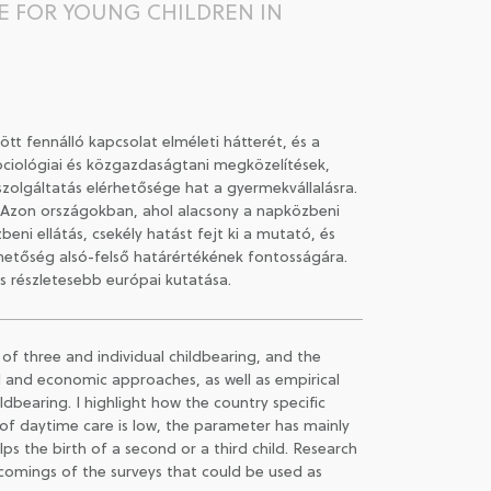
E FOR YOUNG CHILDREN IN
 fennálló kapcsolat elméleti hátterét, és a
ociológiai és közgazdaságtani megközelítések,
zolgáltatás elérhetősége hat a gyermekvállalásra.
t. Azon országokban, ahol alacsony a napközbeni
ni ellátás, csekély hatást fejt ki a mutató, és
rhetőség alsó-felső határértékének fontosságára.
 részletesebb európai kutatása.
of three and individual childbearing, and the
al and economic approaches, as well as empirical
ildbearing. I highlight how the country specific
y of daytime care is low, the parameter has mainly
s the birth of a second or a third child. Research
tcomings of the surveys that could be used as