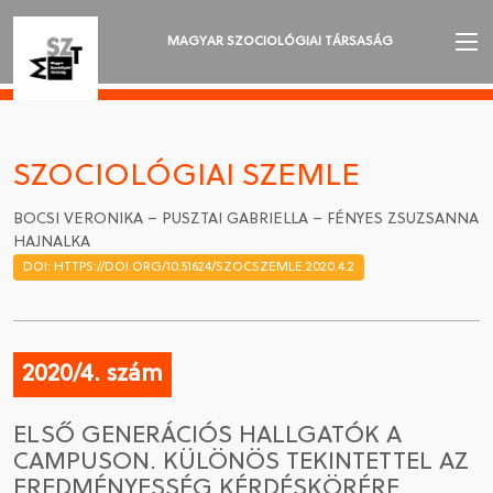
MAGYAR SZOCIOLÓGIAI TÁRSASÁG
AZ MSZT-RŐL
AKTUALITÁSOK
SZOCIOLÓGIAI SZEMLE
VÁNDORGYŰLÉSEK
BOCSI VERONIKA – PUSZTAI GABRIELLA – FÉNYES ZSUZSANNA
HAJNALKA
SZAKOSZTÁLYOK
DOI: HTTPS://DOI.ORG/10.51624/SZOCSZEMLE.2020.4.2
SZOCIOLÓGIAI SZEMLE
DÍJAK
2020/4. szám
NYELVVÁLASZTÁS
ELSŐ GENERÁCIÓS HALLGATÓK A
CAMPUSON. KÜLÖNÖS TEKINTETTEL AZ
EREDMÉNYESSÉG KÉRDÉSKÖRÉRE