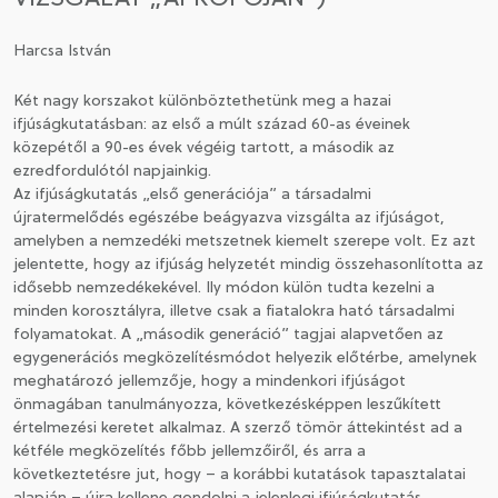
Harcsa István
CSATLAKOZÁS A TÁRSASÁGHOZ / MEGÚJÍTOM A
TAGSÁGOMAT
Két nagy korszakot különböztethetünk meg a hazai
ifjúságkutatásban: az első a múlt század 60-as éveinek
közepétől a 90-es évek végéig tartott, a második az
ezredfordulótól napjainkig.
Az ifjúságkutatás „első generációja” a társadalmi
újratermelődés egészébe beágyazva vizsgálta az ifjúságot,
amelyben a nemzedéki metszetnek kiemelt szerepe volt. Ez azt
jelentette, hogy az ifjúság helyzetét mindig összehasonlította az
idősebb nemzedékekével. Ily módon külön tudta kezelni a
minden korosztályra, illetve csak a fiatalokra ható társadalmi
folyamatokat. A „második generáció” tagjai alapvetően az
egygenerációs megközelítésmódot helyezik előtérbe, amelynek
meghatározó jellemzője, hogy a mindenkori ifjúságot
önmagában tanulmányozza, következésképpen leszűkített
értelmezési keretet alkalmaz. A szerző tömör áttekintést ad a
kétféle megközelítés főbb jellemzőiről, és arra a
következtetésre jut, hogy – a korábbi kutatások tapasztalatai