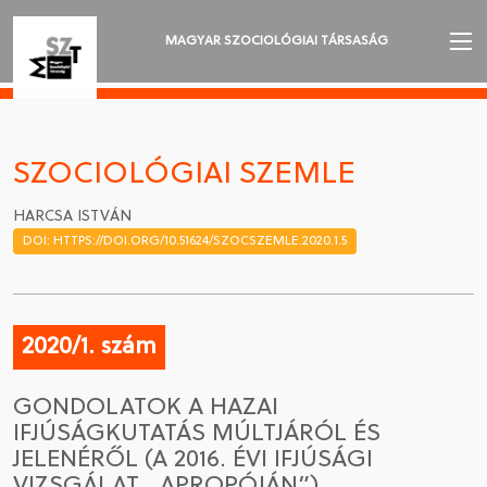
MAGYAR SZOCIOLÓGIAI TÁRSASÁG
AZ MSZT-RŐL
AKTUALITÁSOK
SZOCIOLÓGIAI SZEMLE
VÁNDORGYŰLÉSEK
HARCSA ISTVÁN
DOI: HTTPS://DOI.ORG/10.51624/SZOCSZEMLE.2020.1.5
SZAKOSZTÁLYOK
SZOCIOLÓGIAI SZEMLE
2020/1. szám
DÍJAK
GONDOLATOK A HAZAI
NYELVVÁLASZTÁS
IFJÚSÁGKUTATÁS MÚLTJÁRÓL ÉS
JELENÉRŐL (A 2016. ÉVI IFJÚSÁGI
VIZSGÁLAT „APROPÓJÁN”)