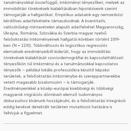
tanulmányokkal összefüggő, intézményi tényezőket, melyek az
immobilitási törekvéseik kialakításában hipotéziseink szerint
támogatják a hallgatókat. Empirikus adataink egy nemzetközi
kérdőíves adatfelvételre támaszkodnak. A kvantitatív,
valószínűségi mintavételen alapuló adatfelvétel Magyarország,
Ukrajna, Románia, Szlovákia és Szerbia magyar nyelvű
felsőoktatási intézményeinek hallgatói körében történt 2019-
ben (N = 2210). Többváltozós és logisztikus regressziós
elemzések eredményeiből kiderült, hogy az immobilitási
törekvések kialakítását szociodemográfiai és kapcsolathálózati
tényezőkön túl intézményi és a tanulmányokkal kapcsolatos
tényezők – például lokális professziókra készítő képzési
területek, a felsőoktatási intézménybe és szereppartnerekbe
vetett magasabb bizalomszint – is támogatják.
Eredményeinkkel a közép-európai kisebbségi és többségi
magyarok migrációs döntéseit elemző tudományos
diskurzushoz kívánunk hozzájárulni, és a felsőoktatási integráció
eddig kevéssé detektált területen mutatkozó hatására is
felhívjuk a figyelmet.