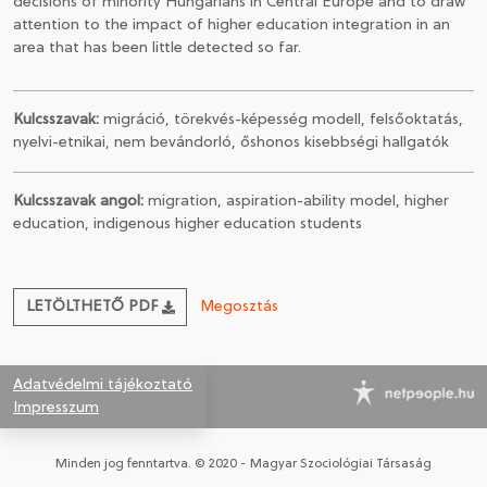
decisions of minority Hungarians in Central Europe and to draw
attention to the impact of higher education integration in an
area that has been little detected so far.
Kulcsszavak:
migráció, törekvés-képesség modell, felsőoktatás,
nyelvi-etnikai, nem bevándorló, őshonos kisebbségi hallgatók
Kulcsszavak angol:
migration, aspiration-ability model, higher
education, indigenous higher education students
LETÖLTHETŐ PDF
Megosztás
Adatvédelmi tájékoztató
Impresszum
Minden jog fenntartva. © 2020 - Magyar Szociológiai Társaság