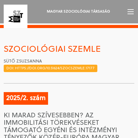
MAGYAR SZOCIOLÓGIAI TÁRSASÁG
AZ MSZT-RŐL
AKTUALITÁSOK
SZOCIOLÓGIAI SZEMLE
VÁNDORGYŰLÉSEK
SÜTŐ ZSUZSANNA
DOI: HTTPS://DOI.ORG/10.51624/SZOCSZEMLE.17177
SZAKOSZTÁLYOK
SZOCIOLÓGIAI SZEMLE
2025/2. szám
DÍJAK
KI MARAD SZÍVESEBBEN? AZ
NYELVVÁLASZTÁS
IMMOBILITÁSI TÖREKVÉSEKET
TÁMOGATÓ EGYÉNI ÉS INTÉZMÉNYI
TÉNYEZŐK KÖZÉP-EURÓPA MAGYAR