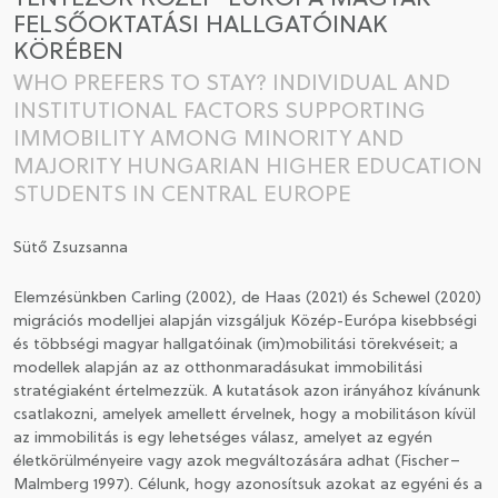
FELSŐOKTATÁSI HALLGATÓINAK
KÖRÉBEN
CSATLAKOZÁS A TÁRSASÁGHOZ / MEGÚJÍTOM A
TAGSÁGOMAT
WHO PREFERS TO STAY? INDIVIDUAL AND
INSTITUTIONAL FACTORS SUPPORTING
IMMOBILITY AMONG MINORITY AND
MAJORITY HUNGARIAN HIGHER EDUCATION
STUDENTS IN CENTRAL EUROPE
Sütő Zsuzsanna
Elemzésünkben Carling (2002), de Haas (2021) és Schewel (2020)
migrációs modelljei alapján vizsgáljuk Közép-Európa kisebbségi
és többségi magyar hallgatóinak (im)mobilitási törekvéseit; a
modellek alapján az az otthonmaradásukat immobilitási
stratégiaként értelmezzük. A kutatások azon irányához kívánunk
csatlakozni, amelyek amellett érvelnek, hogy a mobilitáson kívül
az immobilitás is egy lehetséges válasz, amelyet az egyén
életkörülményeire vagy azok megváltozására adhat (Fischer–
Malmberg 1997). Célunk, hogy azonosítsuk azokat az egyéni és a