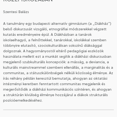
Szentesi Balázs
CSATLAKOZÁS A TÁRSASÁGHOZ / MEGÚJÍTOM A
TAGSÁGOMAT
A tanulmány egy budapesti alternatív gimnázium (a „Diákház”)
belső diskurzusát vizsgáló, etnográfiai módszerekkel végzett
kutatás eredményeire épül. A Diákházban a tanárok
iskolaelhagyó, a felnőttekkel, tanárokkal, iskolákkal szemben
többnyire elutasító, szociokulturálisan sokszínű diáksággal
dolgoznak. A hagyományostól eltérő pedagógiai eszközök
használata mellett ezt a munkát segítik a diákházi diskurzusban
megjelenő szubkulturális koncepciók: a másság, a deviancia, a
kulturális mainstreammel szembeni ellenállás, a marginalitás és a
communitas, a státuszkülönbségek nélküli közösség élménye. Az
írás néhány példán keresztül bemutatja, ahogyan az oktatási
intézményi keretben fenntartott communitas megjelenik és
megerősítődik a diákházi kommunikációs színtéren, és ahogyan
a struktúrán kívüliség élménye hozzájárul a diákok strukturális
pozícióemelkedéséhez.