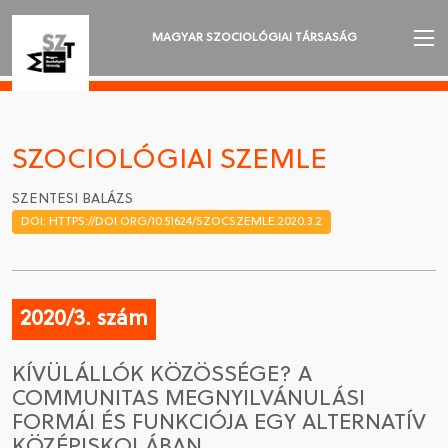
MAGYAR SZOCIOLÓGIAI TÁRSASÁG
AZ MSZT-RŐL
AKTUALITÁSOK
SZOCIOLÓGIAI SZEMLE
VÁNDORGYŰLÉSEK
SZENTESI BALÁZS
DOI: HTTPS://DOI.ORG/10.51624/SZOCSZEMLE.2020.3.2
SZAKOSZTÁLYOK
SZOCIOLÓGIAI SZEMLE
2020/3. szám
DÍJAK
KÍVÜLÁLLÓK KÖZÖSSÉGE? A
NYELVVÁLASZTÁS
COMMUNITAS MEGNYILVÁNULÁSI
FORMÁI ÉS FUNKCIÓJA EGY ALTERNATÍV
KÖZÉPISKOLÁBAN