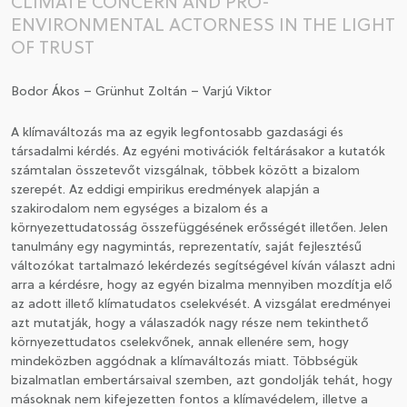
CLIMATE CONCERN AND PRO-
ENVIRONMENTAL ACTORNESS IN THE LIGHT
CSATLAKOZÁS A TÁRSASÁGHOZ / MEGÚJÍTOM A
OF TRUST
TAGSÁGOMAT
Bodor Ákos – Grünhut Zoltán – Varjú Viktor
A klímaváltozás ma az egyik legfontosabb gazdasági és
társadalmi kérdés. Az egyéni motivációk feltárásakor a kutatók
számtalan összetevőt vizsgálnak, többek között a bizalom
szerepét. Az eddigi empirikus eredmények alapján a
szakirodalom nem egységes a bizalom és a
környezettudatosság összefüggésének erősségét illetően. Jelen
tanulmány egy nagymintás, reprezentatív, saját fejlesztésű
változókat tartalmazó lekérdezés segítségével kíván választ adni
arra a kérdésre, hogy az egyén bizalma mennyiben mozdítja elő
az adott illető klímatudatos cselekvését. A vizsgálat eredményei
azt mutatják, hogy a válaszadók nagy része nem tekinthető
környezettudatos cselekvőnek, annak ellenére sem, hogy
mindeközben aggódnak a klímaváltozás miatt. Többségük
bizalmatlan embertársaival szemben, azt gondolják tehát, hogy
másoknak nem kifejezetten fontos a klímavédelem, illetve a