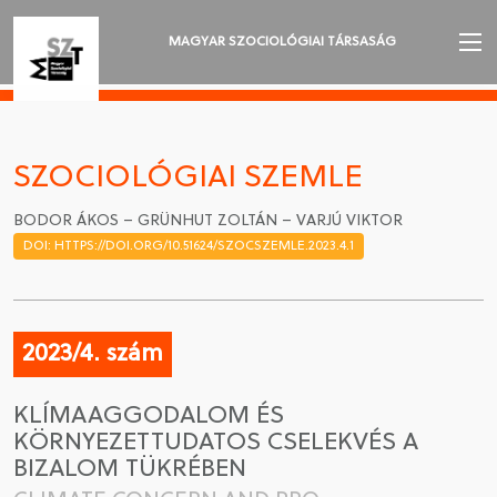
MAGYAR SZOCIOLÓGIAI TÁRSASÁG
AZ MSZT-RŐL
AKTUALITÁSOK
SZOCIOLÓGIAI SZEMLE
VÁNDORGYŰLÉSEK
BODOR ÁKOS – GRÜNHUT ZOLTÁN – VARJÚ VIKTOR
DOI: HTTPS://DOI.ORG/10.51624/SZOCSZEMLE.2023.4.1
SZAKOSZTÁLYOK
SZOCIOLÓGIAI SZEMLE
2023/4. szám
DÍJAK
KLÍMAAGGODALOM ÉS
NYELVVÁLASZTÁS
KÖRNYEZETTUDATOS CSELEKVÉS A
BIZALOM TÜKRÉBEN