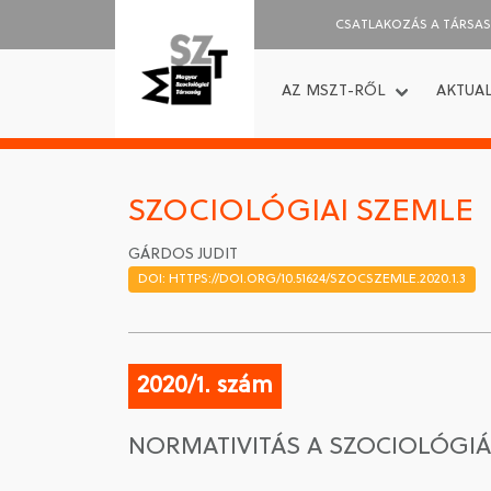
CSATLAKOZÁS A TÁRSA
AZ MSZT-RŐL
AKTUAL
SZOCIOLÓGIAI SZEMLE
GÁRDOS JUDIT
DOI: HTTPS://DOI.ORG/10.51624/SZOCSZEMLE.2020.1.3
2020/1. szám
NORMATIVITÁS A SZOCIOLÓGI