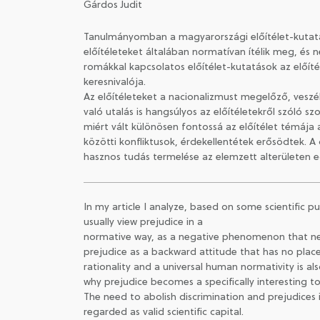
Gárdos Judit
Tanulmányomban a magyarországi előítélet-kutatá
előítéleteket általában normatívan ítélik meg, és
romákkal kapcsolatos előítélet-kutatások az előíté
keresnivalója.
Az előítéleteket a nacionalizmust megelőző, veszél
való utalás is hangsúlyos az előítéletekről szóló
miért vált különösen fontossá az előítélet témája a
közötti konfliktusok, érdekellentétek erősödtek. 
hasznos tudás termelése az elemzett alterületen
In my article I analyze, based on some scientific pu
usually view prejudice in a
normative way, as a negative phenomenon that need
prejudice as a backward attitude that has no plac
rationality and a universal human normativity is a
why prejudice becomes a specifically interesting t
The need to abolish discrimination and prejudices i
regarded as valid scientific capital.