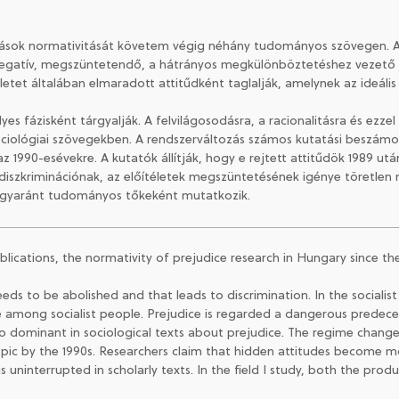
sok normativitását követem végig néhány tudományos szövegen. Az 
 negatív, megszüntetendő, a hátrányos megkülönböztetéshez vezető je
letet általában elmaradott attitűdként taglalják, amelynek az ideális
yes fázisként tárgyalják. A felvilágosodásra, a racionalitásra és ez
 szociológiai szövegekben. A rendszerváltozás számos kutatási besz
z 1990-esévekre. A kutatók állítják, hogy e rejtett attitűdök 1989 utá
A diszkriminációnak, az előítéletek megszüntetésének igénye töretlen
 egyaránt tudományos tőkeként mutatkozik.
blications, the normativity of prejudice research in Hungary since the 
s to be abolished and that leads to discrimination. In the socialist
e among socialist people. Prejudice is regarded a dangerous predece
lso dominant in sociological texts about prejudice. The regime chang
opic by the 1990s. Researchers claim that hidden attitudes become mor
s uninterrupted in scholarly texts. In the field I study, both the pro