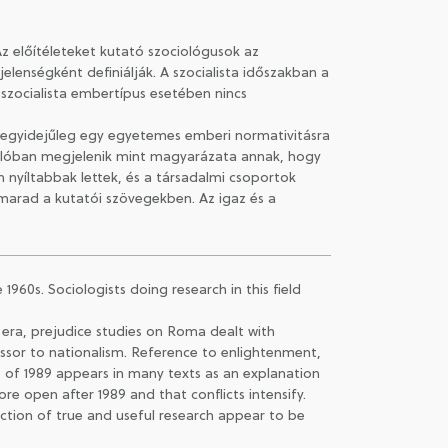
előítéleteket kutató szociológusok az
lenségként definiálják. A szocialista időszakban a
 szocialista embertípus esetében nincs
zel egyidejűleg egy egyetemes emberi normativitásra
ámolóban megjelenik mint magyarázata annak, hogy
n nyíltabbak lettek, és a társadalmi csoportok
 marad a kutatói szövegekben. Az igaz és a
1960s. Sociologists doing research in this field
 era, prejudice studies on Roma dealt with
ssor to nationalism. Reference to enlightenment,
e of 1989 appears in many texts as an explanation
e open after 1989 and that conflicts intensify.
duction of true and useful research appear to be