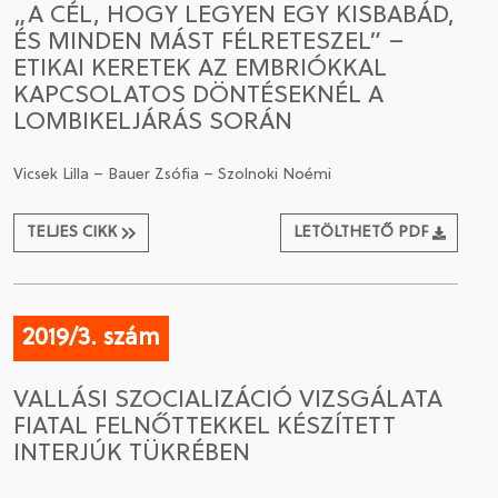
„A CÉL, HOGY LEGYEN EGY KISBABÁD,
ÉS MINDEN MÁST FÉLRETESZEL” –
CSATLAKOZÁS A TÁRSASÁGHOZ / MEGÚJÍTOM A
ETIKAI KERETEK AZ EMBRIÓKKAL
TAGSÁGOMAT
KAPCSOLATOS DÖNTÉSEKNÉL A
LOMBIKELJÁRÁS SORÁN
Vicsek Lilla – Bauer Zsófia – Szolnoki Noémi
TELJES CIKK
LETÖLTHETŐ PDF
2019/3. szám
VALLÁSI SZOCIALIZÁCIÓ VIZSGÁLATA
FIATAL FELNŐTTEKKEL KÉSZÍTETT
INTERJÚK TÜKRÉBEN