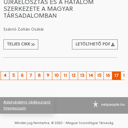
ÚJRAELOSZTÁS ÉS A HATALOM
SZERKEZETE A MAGYAR
TÁRSADALOMBAN
Szántó Zoltán Oszkár
TELJES CIKK
LETÖLTHETŐ PDF
4
5
6
7
8
9
10
11
12
13
14
15
16
17
18
Adatvédelmi tájékoztató
Impresszum
Minden jog fenntartva. © 2020 - Magyar Szociológiai Társaság