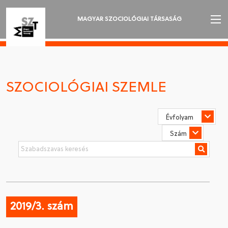
MAGYAR SZOCIOLÓGIAI TÁRSASÁG
AZ MSZT-RŐL
AKTUALITÁSOK
SZOCIOLÓGIAI SZEMLE
VÁNDORGYŰLÉSEK
SZAKOSZTÁLYOK
SZOCIOLÓGIAI SZEMLE
DÍJAK
NYELVVÁLASZTÁS
2019/3. szám