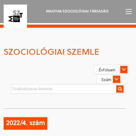
MAGYAR SZOCIOLÓGIAI TÁRSASÁG
AZ MSZT-RŐL
AKTUALITÁSOK
SZOCIOLÓGIAI SZEMLE
VÁNDORGYŰLÉSEK
SZAKOSZTÁLYOK
SZOCIOLÓGIAI SZEMLE
DÍJAK
NYELVVÁLASZTÁS
2022/4. szám