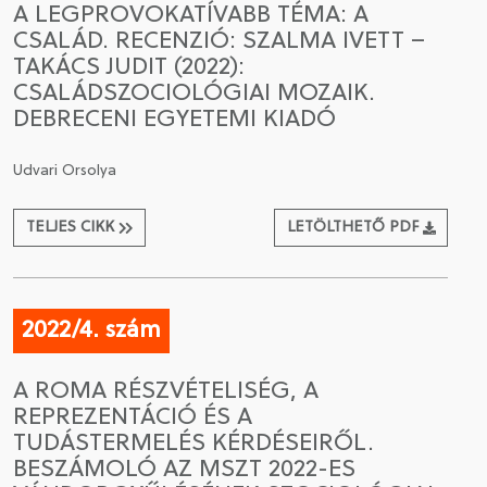
A LEGPROVOKATÍVABB TÉMA: A
CSALÁD. RECENZIÓ: SZALMA IVETT –
CSATLAKOZÁS A TÁRSASÁGHOZ / MEGÚJÍTOM A
TAKÁCS JUDIT (2022):
TAGSÁGOMAT
CSALÁDSZOCIOLÓGIAI MOZAIK.
DEBRECENI EGYETEMI KIADÓ
Udvari Orsolya
TELJES CIKK
LETÖLTHETŐ PDF
2022/4. szám
A ROMA RÉSZVÉTELISÉG, A
REPREZENTÁCIÓ ÉS A
TUDÁSTERMELÉS KÉRDÉSEIRŐL.
BESZÁMOLÓ AZ MSZT 2022-ES