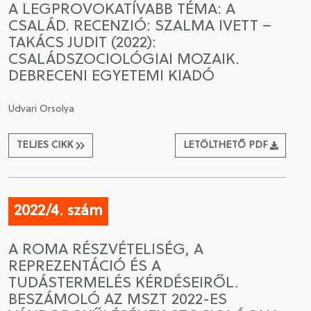
A LEGPROVOKATÍVABB TÉMA: A
CSALÁD. RECENZIÓ: SZALMA IVETT –
CSATLAKOZÁS A TÁRSASÁGHOZ / MEGÚJÍTOM A
TAKÁCS JUDIT (2022):
TAGSÁGOMAT
CSALÁDSZOCIOLÓGIAI MOZAIK.
DEBRECENI EGYETEMI KIADÓ
Udvari Orsolya
TELJES CIKK
LETÖLTHETŐ PDF
2022/4. szám
A ROMA RÉSZVÉTELISÉG, A
REPREZENTÁCIÓ ÉS A
TUDÁSTERMELÉS KÉRDÉSEIRŐL.
BESZÁMOLÓ AZ MSZT 2022-ES