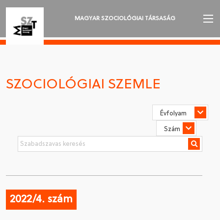
MAGYAR SZOCIOLÓGIAI TÁRSASÁG
AZ MSZT-RŐL
AKTUALITÁSOK
SZOCIOLÓGIAI SZEMLE
VÁNDORGYŰLÉSEK
SZAKOSZTÁLYOK
SZOCIOLÓGIAI SZEMLE
DÍJAK
NYELVVÁLASZTÁS
2022/4. szám