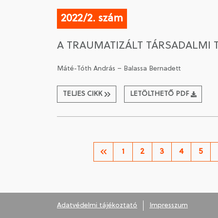
2022/2. szám
A TRAUMATIZÁLT TÁRSADALMI T
Máté-Tóth András – Balassa Bernadett
TELJES CIKK
LETÖLTHETŐ PDF
1
2
3
4
5
Adatvédelmi tájékoztató
Impresszum