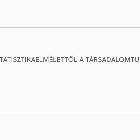
 STATISZTIKAELMÉLETTŐL A TÁRSADALOM