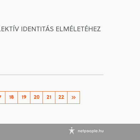
EKTÍV IDENTITÁS ELMÉLETÉHEZ
7
18
19
20
21
22