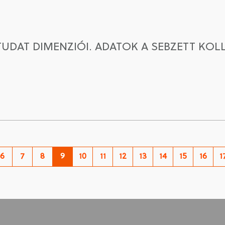
UDAT DIMENZIÓI. ADATOK A SEBZETT KOLL
6
7
8
9
10
11
12
13
14
15
16
1