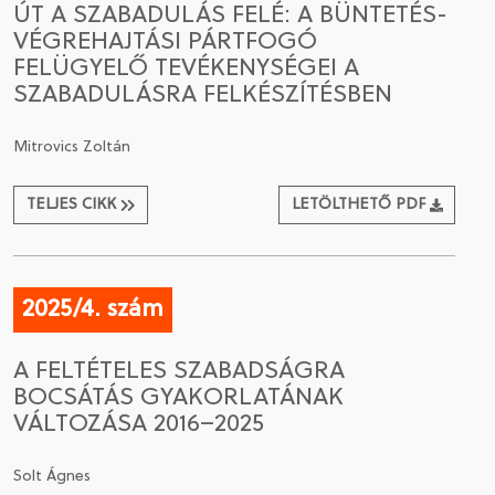
ÚT A SZABADULÁS FELÉ: A BÜNTETÉS-
VÉGREHAJTÁSI PÁRTFOGÓ
CSATLAKOZÁS A TÁRSASÁGHOZ / MEGÚJÍTOM A
FELÜGYELŐ TEVÉKENYSÉGEI A
TAGSÁGOMAT
SZABADULÁSRA FELKÉSZÍTÉSBEN
Mitrovics Zoltán
TELJES CIKK
LETÖLTHETŐ PDF
2025/4. szám
A FELTÉTELES SZABADSÁGRA
BOCSÁTÁS GYAKORLATÁNAK
VÁLTOZÁSA 2016–2025
Solt Ágnes