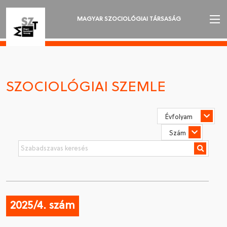
MAGYAR SZOCIOLÓGIAI TÁRSASÁG
AZ MSZT-RŐL
AKTUALITÁSOK
SZOCIOLÓGIAI SZEMLE
VÁNDORGYŰLÉSEK
SZAKOSZTÁLYOK
SZOCIOLÓGIAI SZEMLE
DÍJAK
NYELVVÁLASZTÁS
2025/4. szám