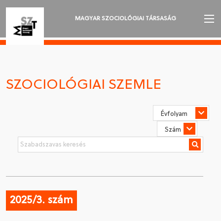
MAGYAR SZOCIOLÓGIAI TÁRSASÁG
AZ MSZT-RŐL
AKTUALITÁSOK
SZOCIOLÓGIAI SZEMLE
VÁNDORGYŰLÉSEK
SZAKOSZTÁLYOK
SZOCIOLÓGIAI SZEMLE
DÍJAK
NYELVVÁLASZTÁS
2025/3. szám