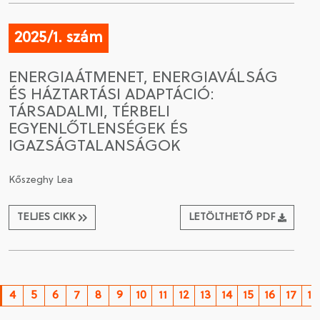
2025/1. szám
ENERGIAÁTMENET, ENERGIAVÁLSÁG
ÉS HÁZTARTÁSI ADAPTÁCIÓ:
TÁRSADALMI, TÉRBELI
EGYENLŐTLENSÉGEK ÉS
IGAZSÁGTALANSÁGOK
Kőszeghy Lea
TELJES CIKK
LETÖLTHETŐ PDF
4
5
6
7
8
9
10
11
12
13
14
15
16
17
18