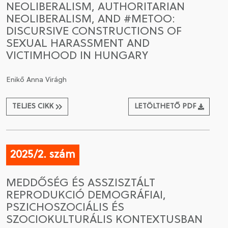
NEOLIBERALISM, AUTHORITARIAN
NEOLIBERALISM, AND #METOO:
CSATLAKOZÁS A TÁRSASÁGHOZ / MEGÚJÍTOM A
DISCURSIVE CONSTRUCTIONS OF
TAGSÁGOMAT
SEXUAL HARASSMENT AND
VICTIMHOOD IN HUNGARY
Enikő Anna Virágh
TELJES CIKK
LETÖLTHETŐ PDF
2025/2. szám
MEDDŐSÉG ÉS ASSZISZTÁLT
REPRODUKCIÓ DEMOGRÁFIAI,
PSZICHOSZOCIÁLIS ÉS
SZOCIOKULTURÁLIS KONTEXTUSBAN