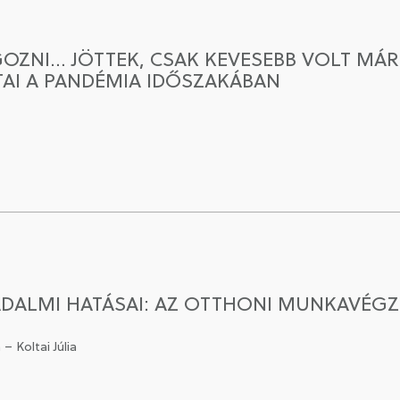
OZNI… JÖTTEK, CSAK KEVESEBB VOLT MÁR A
AI A PANDÉMIA IDŐSZAKÁBAN
ADALMI HATÁSAI: AZ OTTHONI MUNKAVÉGZ
– Koltai Júlia