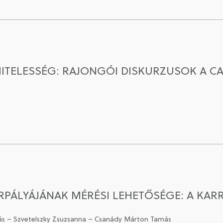
HITELESSÉG: RAJONGÓI DISKURZUSOK A 
RPÁLYÁJÁNAK MÉRÉSI LEHETŐSÉGE: A KA
amás – Szvetelszky Zsuzsanna – Csanády Márton Tamás