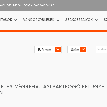
SÁGHOZ / MEGÚJÍTOM A TAGSÁGOMAT
ITÁSOK
VÁNDORGYŰLÉSEK
SZAKOSZTÁLYOK
S
NTETÉS-VÉGREHAJTÁSI PÁRTFOGÓ FELÜGYEL
N