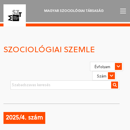
MAGYAR SZOCIOLÓGIAI TÁRSASÁG
AZ MSZT-RŐL
AKTUALITÁSOK
SZOCIOLÓGIAI SZEMLE
VÁNDORGYŰLÉSEK
SZAKOSZTÁLYOK
SZOCIOLÓGIAI SZEMLE
DÍJAK
NYELVVÁLASZTÁS
2025/4. szám