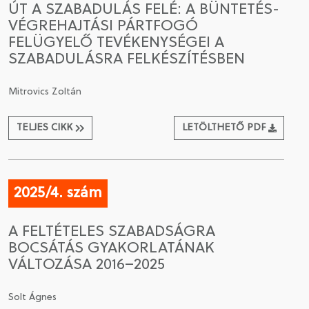
ÚT A SZABADULÁS FELÉ: A BÜNTETÉS-
VÉGREHAJTÁSI PÁRTFOGÓ
CSATLAKOZÁS A TÁRSASÁGHOZ / MEGÚJÍTOM A
FELÜGYELŐ TEVÉKENYSÉGEI A
TAGSÁGOMAT
SZABADULÁSRA FELKÉSZÍTÉSBEN
Mitrovics Zoltán
TELJES CIKK
LETÖLTHETŐ PDF
2025/4. szám
A FELTÉTELES SZABADSÁGRA
BOCSÁTÁS GYAKORLATÁNAK
VÁLTOZÁSA 2016–2025
Solt Ágnes