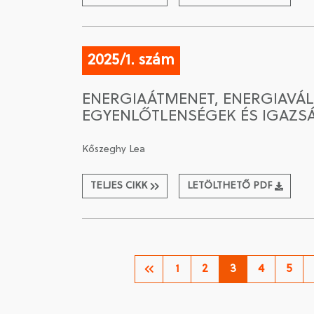
2025/1. szám
ENERGIAÁTMENET, ENERGIAVÁLS
EGYENLŐTLENSÉGEK ÉS IGAZ
Kőszeghy Lea
TELJES CIKK
LETÖLTHETŐ PDF
1
2
3
4
5