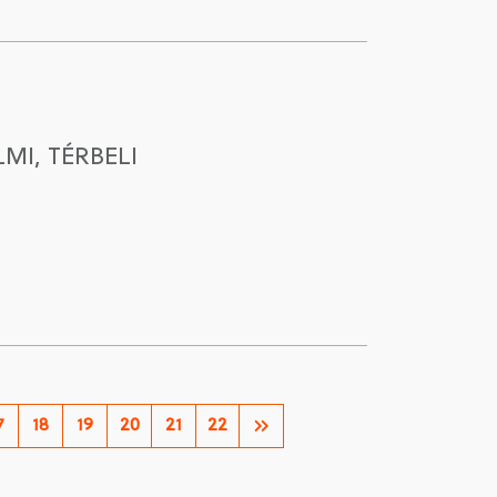
MI, TÉRBELI
7
18
19
20
21
22