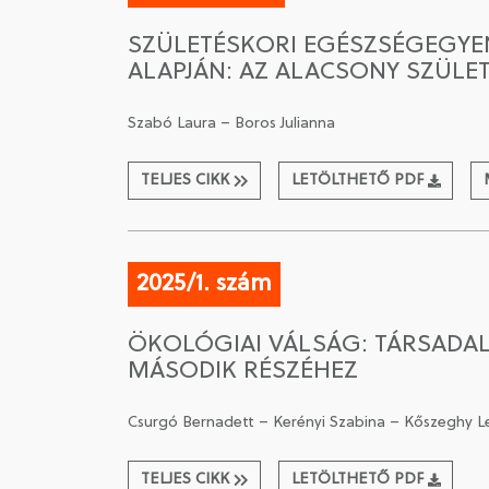
SZÜLETÉSKORI EGÉSZSÉGEGYE
ALAPJÁN: AZ ALACSONY SZÜLE
Szabó Laura – Boros Julianna
TELJES CIKK
LETÖLTHETŐ PDF
2025/1. szám
ÖKOLÓGIAI VÁLSÁG: TÁRSADA
MÁSODIK RÉSZÉHEZ
Csurgó Bernadett – Kerényi Szabina – Kőszeghy L
TELJES CIKK
LETÖLTHETŐ PDF