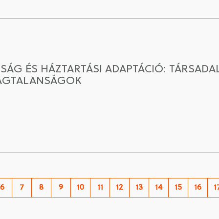
ÁG ÉS HÁZTARTÁSI ADAPTÁCIÓ: TÁRSADAL
SÁGTALANSÁGOK
6
7
8
9
10
11
12
13
14
15
16
1