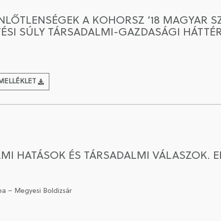
NLŐTLENSÉGEK A KOHORSZ ’18 MAGYAR S
TÉSI SÚLY TÁRSADALMI-GAZDASÁGI HÁTTÉ
MELLÉKLET
LMI HATÁSOK ÉS TÁRSADALMI VÁLASZOK. 
ea – Megyesi Boldizsár