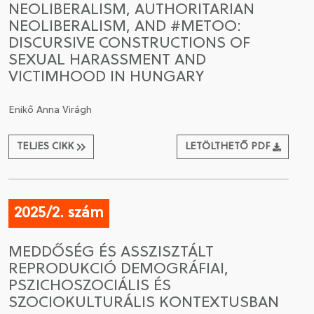
NEOLIBERALISM, AUTHORITARIAN
NEOLIBERALISM, AND #METOO:
CSATLAKOZÁS A TÁRSASÁGHOZ / MEGÚJÍTOM A
DISCURSIVE CONSTRUCTIONS OF
TAGSÁGOMAT
SEXUAL HARASSMENT AND
VICTIMHOOD IN HUNGARY
Enikő Anna Virágh
TELJES CIKK
LETÖLTHETŐ PDF
2025/2. szám
MEDDŐSÉG ÉS ASSZISZTÁLT
REPRODUKCIÓ DEMOGRÁFIAI,
PSZICHOSZOCIÁLIS ÉS
SZOCIOKULTURÁLIS KONTEXTUSBAN