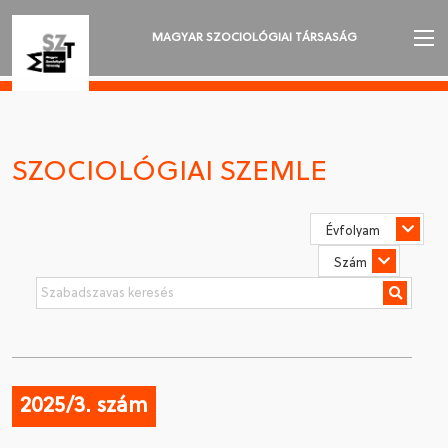
MAGYAR SZOCIOLÓGIAI TÁRSASÁG
AZ MSZT-RŐL
AKTUALITÁSOK
SZOCIOLÓGIAI SZEMLE
VÁNDORGYŰLÉSEK
SZAKOSZTÁLYOK
SZOCIOLÓGIAI SZEMLE
DÍJAK
NYELVVÁLASZTÁS
2025/3. szám