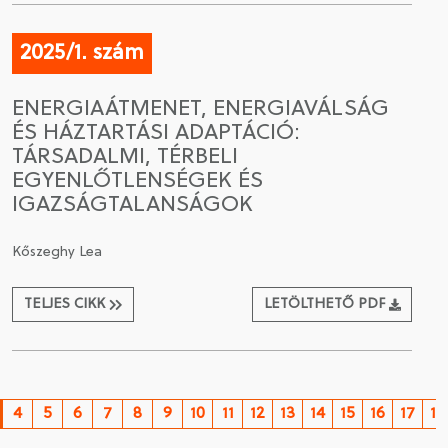
2025/1. szám
ENERGIAÁTMENET, ENERGIAVÁLSÁG
ÉS HÁZTARTÁSI ADAPTÁCIÓ:
TÁRSADALMI, TÉRBELI
EGYENLŐTLENSÉGEK ÉS
IGAZSÁGTALANSÁGOK
Kőszeghy Lea
TELJES CIKK
LETÖLTHETŐ PDF
4
5
6
7
8
9
10
11
12
13
14
15
16
17
18