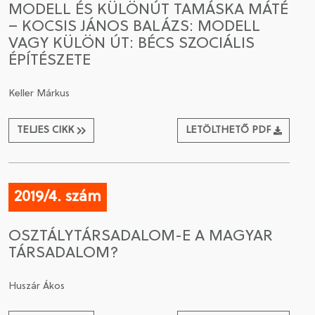
MODELL ÉS KÜLÖNÚT TAMÁSKA MÁTÉ
– KOCSIS JÁNOS BALÁZS: MODELL
CSATLAKOZÁS A TÁRSASÁGHOZ / MEGÚJÍTOM A
VAGY KÜLÖN ÚT: BÉCS SZOCIÁLIS
TAGSÁGOMAT
ÉPÍTÉSZETE
Keller Márkus
TELJES CIKK
LETÖLTHETŐ PDF
2019/4. szám
OSZTÁLYTÁRSADALOM-E A MAGYAR
TÁRSADALOM?
Huszár Ákos