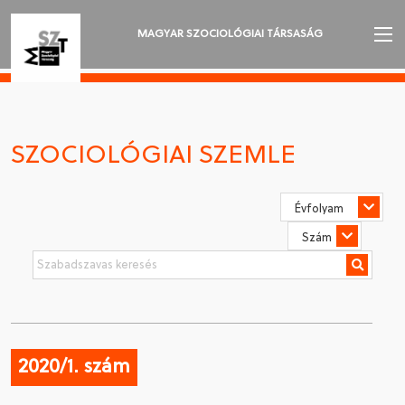
MAGYAR SZOCIOLÓGIAI TÁRSASÁG
AZ MSZT-RŐL
AKTUALITÁSOK
SZOCIOLÓGIAI SZEMLE
VÁNDORGYŰLÉSEK
SZAKOSZTÁLYOK
SZOCIOLÓGIAI SZEMLE
DÍJAK
NYELVVÁLASZTÁS
2020/1. szám