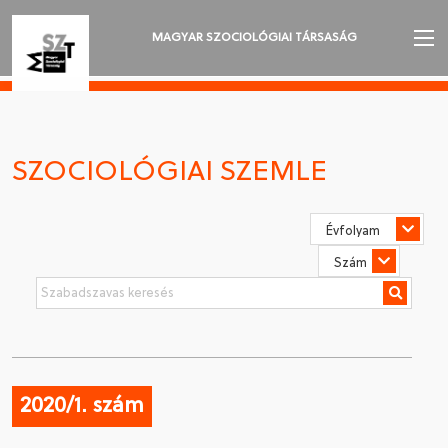
MAGYAR SZOCIOLÓGIAI TÁRSASÁG
AZ MSZT-RŐL
AKTUALITÁSOK
SZOCIOLÓGIAI SZEMLE
VÁNDORGYŰLÉSEK
SZAKOSZTÁLYOK
SZOCIOLÓGIAI SZEMLE
DÍJAK
NYELVVÁLASZTÁS
2020/1. szám