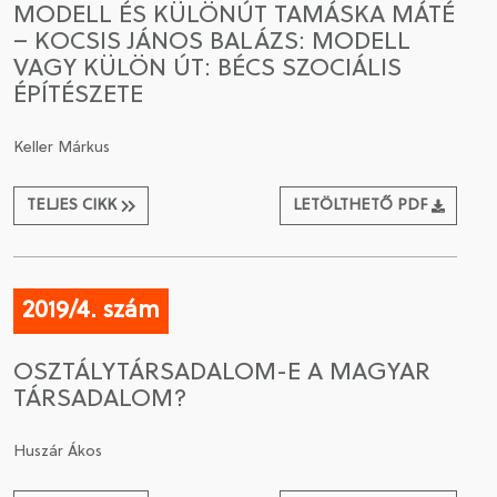
MODELL ÉS KÜLÖNÚT TAMÁSKA MÁTÉ
– KOCSIS JÁNOS BALÁZS: MODELL
CSATLAKOZÁS A TÁRSASÁGHOZ / MEGÚJÍTOM A
VAGY KÜLÖN ÚT: BÉCS SZOCIÁLIS
TAGSÁGOMAT
ÉPÍTÉSZETE
Keller Márkus
TELJES CIKK
LETÖLTHETŐ PDF
2019/4. szám
OSZTÁLYTÁRSADALOM-E A MAGYAR
TÁRSADALOM?
Huszár Ákos