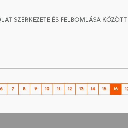
LAT SZERKEZETE ÉS FELBOMLÁSA KÖZÖTT
6
7
8
9
10
11
12
13
14
15
16
1