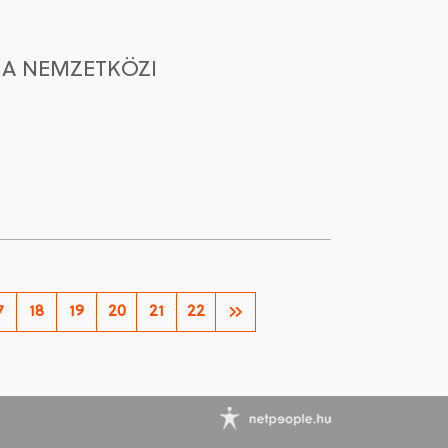
 A NEMZETKÖZI
7
18
19
20
21
22