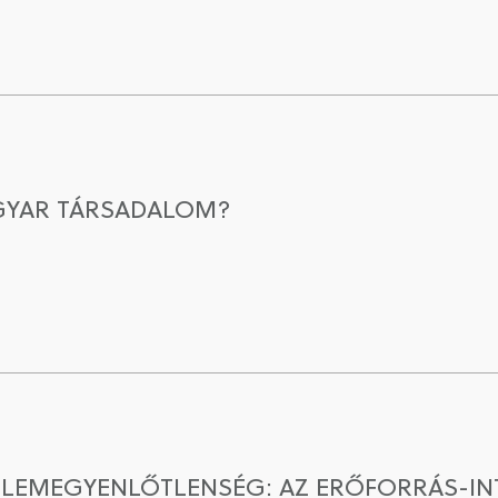
GYAR TÁRSADALOM?
ELEMEGYENLŐTLENSÉG: AZ ERŐFORRÁS-I