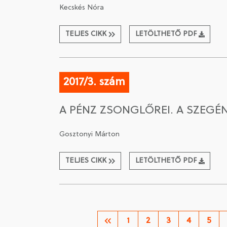
Kecskés Nóra
TELJES CIKK
LETÖLTHETŐ PDF
2017/3. szám
A PÉNZ ZSONGLŐREI. A SZEG
Gosztonyi Márton
TELJES CIKK
LETÖLTHETŐ PDF
1
2
3
4
5