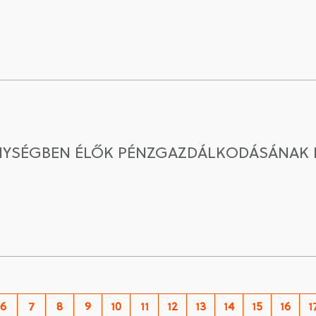
ÉNYSÉGBEN ÉLŐK PÉNZGAZDÁLKODÁSÁNAK
6
7
8
9
10
11
12
13
14
15
16
1