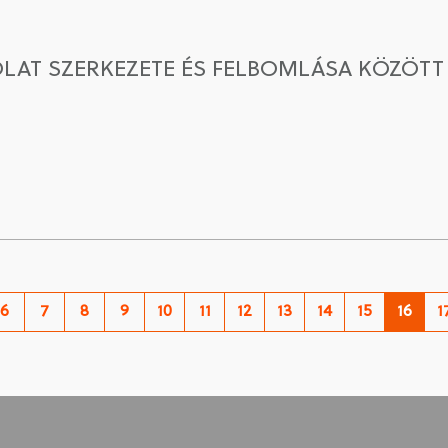
LAT SZERKEZETE ÉS FELBOMLÁSA KÖZÖTT
6
7
8
9
10
11
12
13
14
15
16
1