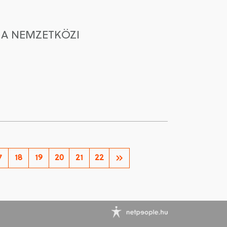
 A NEMZETKÖZI
7
18
19
20
21
22