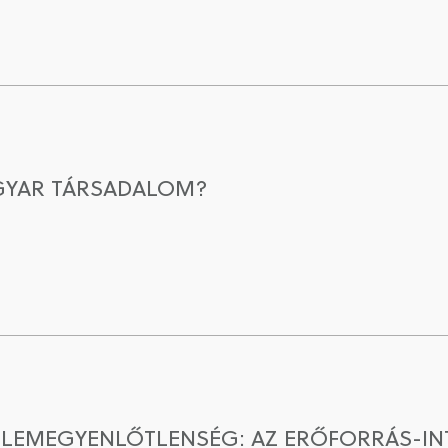
GYAR TÁRSADALOM?
ELEMEGYENLŐTLENSÉG: AZ ERŐFORRÁS-I