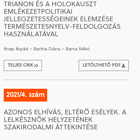
TRIANON ÉS A HOLOKAUSZT
EMLÉKEZETPOLITIKAI
CSATLAKOZÁS A TÁRSASÁGHOZ / MEGÚJÍTOM A
JELLEGZETESSÉGEINEK ELEMZÉSE
TAGSÁGOMAT
TERMÉSZETESNYELV-FELDOLGOZÁS
HASZNÁLATÁVAL
Knap Árpád – Bartha Diána – Barna Ildikó
TELJES CIKK
LETÖLTHETŐ PDF
2021/4. szám
AZONOS ELHÍVÁS, ELTÉRŐ ESÉLYEK. A
LELKÉSZNŐK HELYZETÉNEK
SZAKIRODALMI ÁTTEKINTÉSE