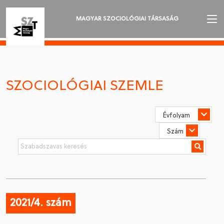
MAGYAR SZOCIOLÓGIAI TÁRSASÁG
AZ MSZT-RŐL
AKTUALITÁSOK
SZOCIOLÓGIAI SZEMLE
VÁNDORGYŰLÉSEK
SZAKOSZTÁLYOK
SZOCIOLÓGIAI SZEMLE
DÍJAK
NYELVVÁLASZTÁS
2021/4. szám