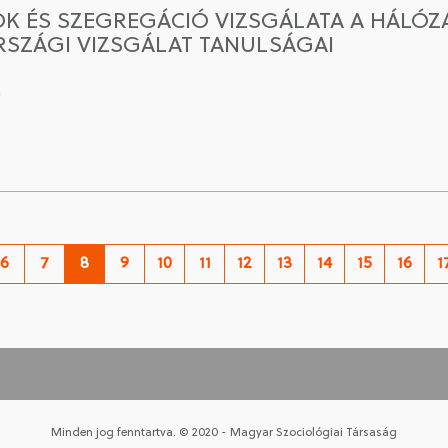
K ÉS SZEGREGÁCIÓ VIZSGÁLATA A HÁLÓZ
SZÁGI VIZSGÁLAT TANULSÁGAI
a
6
7
8
9
10
11
12
13
14
15
16
1
Minden jog fenntartva. © 2020 - Magyar Szociológiai Társaság