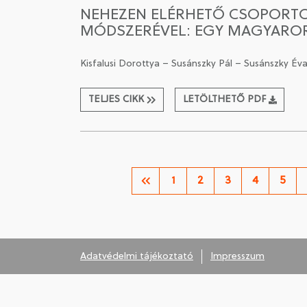
NEHEZEN ELÉRHETŐ CSOPORTO
MÓDSZERÉVEL: EGY MAGYAROR
Kisfalusi Dorottya – Susánszky Pál – Susánszky Év
TELJES CIKK
LETÖLTHETŐ PDF
1
2
3
4
5
Adatvédelmi tájékoztató
Impresszum