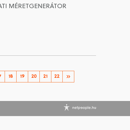
ATI MÉRETGENERÁTOR
7
18
19
20
21
22