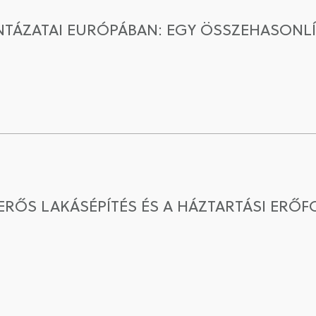
NTÁZATAI EURÓPÁBAN: EGY ÖSSZEHASONL
RŐS LAKÁSÉPÍTÉS ÉS A HÁZTARTÁSI ERŐF