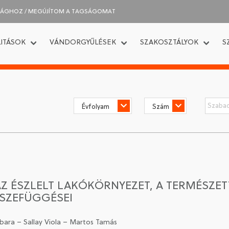
SÁGHOZ / MEGÚJÍTOM A TAGSÁGOMAT
ITÁSOK
VÁNDORGYŰLÉSEK
SZAKOSZTÁLYOK
S
AZ ÉSZLELT LAKÓKÖRNYEZET, A TERMÉSZET
SZEFÜGGÉSEI
bara – Sallay Viola – Martos Tamás