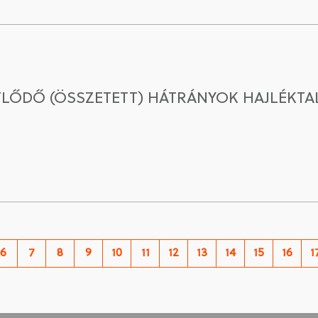
TLŐDŐ (ÖSSZETETT) HÁTRÁNYOK HAJLÉKT
6
7
8
9
10
11
12
13
14
15
16
1