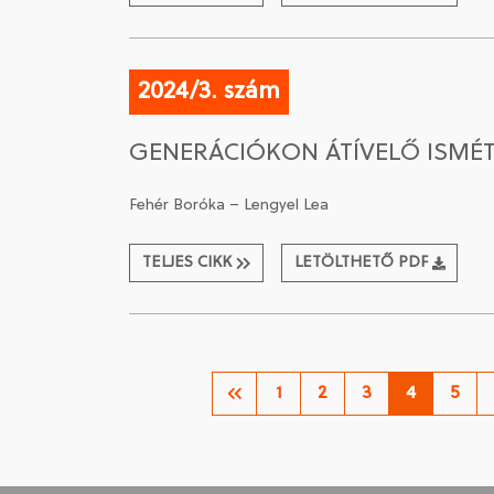
2024/3. szám
GENERÁCIÓKON ÁTÍVELŐ ISMÉ
Fehér Boróka – Lengyel Lea
TELJES CIKK
LETÖLTHETŐ PDF
1
2
3
4
5