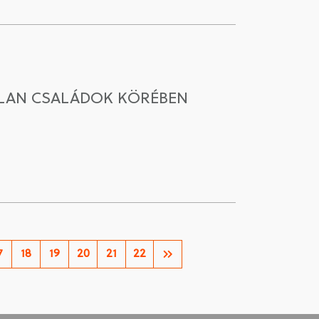
ALAN CSALÁDOK KÖRÉBEN
7
18
19
20
21
22