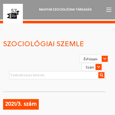
MAGYAR SZOCIOLÓGIAI TÁRSASÁG
AZ MSZT-RŐL
AKTUALITÁSOK
SZOCIOLÓGIAI SZEMLE
VÁNDORGYŰLÉSEK
SZAKOSZTÁLYOK
SZOCIOLÓGIAI SZEMLE
DÍJAK
NYELVVÁLASZTÁS
2021/3. szám