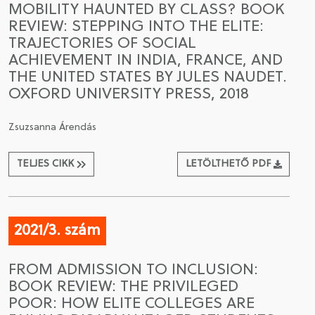
MOBILITY HAUNTED BY CLASS? BOOK
REVIEW: STEPPING INTO THE ELITE:
CSATLAKOZÁS A TÁRSASÁGHOZ / MEGÚJÍTOM A
TRAJECTORIES OF SOCIAL
TAGSÁGOMAT
ACHIEVEMENT IN INDIA, FRANCE, AND
THE UNITED STATES BY JULES NAUDET.
OXFORD UNIVERSITY PRESS, 2018
Zsuzsanna Árendás
TELJES CIKK
LETÖLTHETŐ PDF
2021/3. szám
FROM ADMISSION TO INCLUSION:
BOOK REVIEW: THE PRIVILEGED
POOR: HOW ELITE COLLEGES ARE