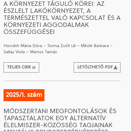
A KÖRNYEZET TÁGULÓ KÖREI: AZ
ÉSZLELT LAKÓKÖRNYEZET, A
CSATLAKOZÁS A TÁRSASÁGHOZ / MEGÚJÍTOM A
TERMÉSZETTEL VALÓ KAPCSOLAT ÉS A
TAGSÁGOMAT
KÖRNYEZETI AGGODALMAK
ÖSSZEFÜGGÉSEI
Horváth Mária Dóra – Torma Zsófi Lili – Mihók Barbara –
Sallay Viola – Martos Tamás
TELJES CIKK
LETÖLTHETŐ PDF
2025/1. szám
MÓDSZERTANI MEGFONTOLÁSOK ÉS
TAPASZTALATOK EGY ALTERNATÍV
ÉLELMISZER-KÖZÖSSÉG TAGJAINAK