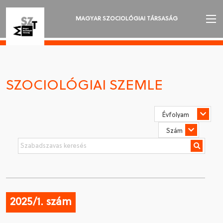
MAGYAR SZOCIOLÓGIAI TÁRSASÁG
AZ MSZT-RŐL
AKTUALITÁSOK
SZOCIOLÓGIAI SZEMLE
VÁNDORGYŰLÉSEK
SZAKOSZTÁLYOK
SZOCIOLÓGIAI SZEMLE
DÍJAK
NYELVVÁLASZTÁS
2025/1. szám