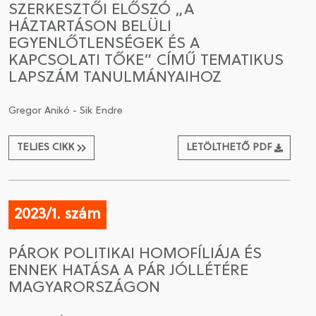
SZERKESZTŐI ELŐSZÓ „A
HÁZTARTÁSON BELÜLI
CSATLAKOZÁS A TÁRSASÁGHOZ / MEGÚJÍTOM A
EGYENLŐTLENSÉGEK ÉS A
TAGSÁGOMAT
KAPCSOLATI TŐKE” CÍMŰ TEMATIKUS
LAPSZÁM TANULMÁNYAIHOZ
Gregor Anikó - Sik Endre
TELJES CIKK
LETÖLTHETŐ PDF
2023/1. szám
PÁROK POLITIKAI HOMOFÍLIÁJA ÉS
ENNEK HATÁSA A PÁR JÓLLÉTÉRE
MAGYARORSZÁGON