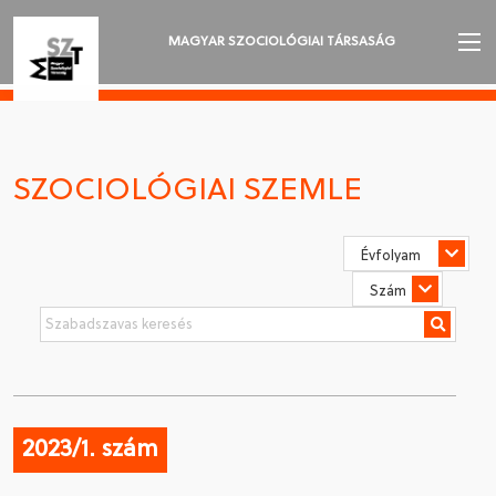
MAGYAR SZOCIOLÓGIAI TÁRSASÁG
AZ MSZT-RŐL
AKTUALITÁSOK
SZOCIOLÓGIAI SZEMLE
VÁNDORGYŰLÉSEK
SZAKOSZTÁLYOK
SZOCIOLÓGIAI SZEMLE
DÍJAK
NYELVVÁLASZTÁS
2023/1. szám