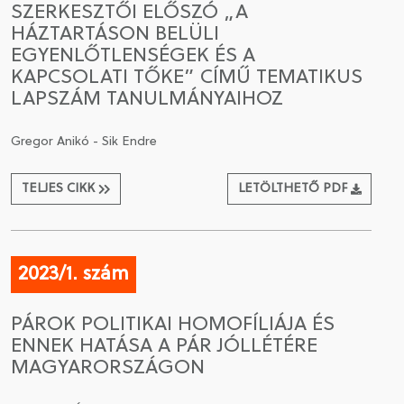
SZERKESZTŐI ELŐSZÓ „A
HÁZTARTÁSON BELÜLI
CSATLAKOZÁS A TÁRSASÁGHOZ / MEGÚJÍTOM A
EGYENLŐTLENSÉGEK ÉS A
TAGSÁGOMAT
KAPCSOLATI TŐKE” CÍMŰ TEMATIKUS
LAPSZÁM TANULMÁNYAIHOZ
Gregor Anikó - Sik Endre
TELJES CIKK
LETÖLTHETŐ PDF
2023/1. szám
PÁROK POLITIKAI HOMOFÍLIÁJA ÉS
ENNEK HATÁSA A PÁR JÓLLÉTÉRE
MAGYARORSZÁGON