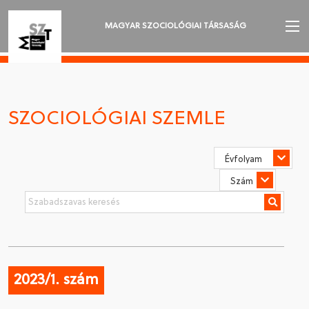
MAGYAR SZOCIOLÓGIAI TÁRSASÁG
AZ MSZT-RŐL
AKTUALITÁSOK
SZOCIOLÓGIAI SZEMLE
VÁNDORGYŰLÉSEK
SZAKOSZTÁLYOK
SZOCIOLÓGIAI SZEMLE
DÍJAK
NYELVVÁLASZTÁS
2023/1. szám