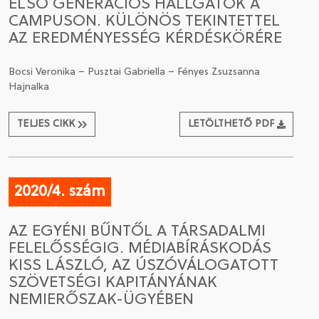
ELSŐ GENERÁCIÓS HALLGATÓK A
CAMPUSON. KÜLÖNÖS TEKINTETTEL
AZ EREDMÉNYESSÉG KÉRDÉSKÖRÉRE
Bocsi Veronika – Pusztai Gabriella – Fényes Zsuzsanna
Hajnalka
TELJES CIKK
LETÖLTHETŐ PDF
2020/4. szám
AZ EGYÉNI BŰNTŐL A TÁRSADALMI
FELELŐSSÉGIG. MÉDIABÍRÁSKODÁS
KISS LÁSZLÓ, AZ ÚSZÓVÁLOGATOTT
SZÖVETSÉGI KAPITÁNYÁNAK
NEMIERŐSZAK-ÜGYÉBEN