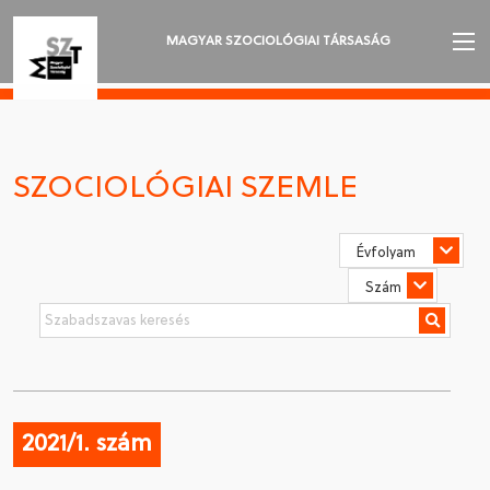
MAGYAR SZOCIOLÓGIAI TÁRSASÁG
AZ MSZT-RŐL
AKTUALITÁSOK
SZOCIOLÓGIAI SZEMLE
VÁNDORGYŰLÉSEK
SZAKOSZTÁLYOK
SZOCIOLÓGIAI SZEMLE
DÍJAK
NYELVVÁLASZTÁS
2021/1. szám