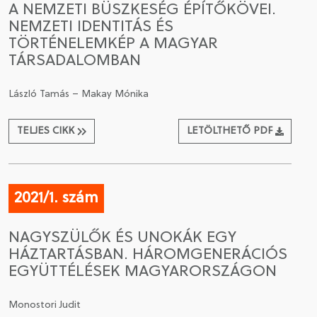
A NEMZETI BÜSZKESÉG ÉPÍTŐKÖVEI.
NEMZETI IDENTITÁS ÉS
CSATLAKOZÁS A TÁRSASÁGHOZ / MEGÚJÍTOM A
TÖRTÉNELEMKÉP A MAGYAR
TAGSÁGOMAT
TÁRSADALOMBAN
László Tamás – Makay Mónika
TELJES CIKK
LETÖLTHETŐ PDF
2021/1. szám
NAGYSZÜLŐK ÉS UNOKÁK EGY
HÁZTARTÁSBAN. HÁROMGENERÁCIÓS
EGYÜTTÉLÉSEK MAGYARORSZÁGON
Monostori Judit