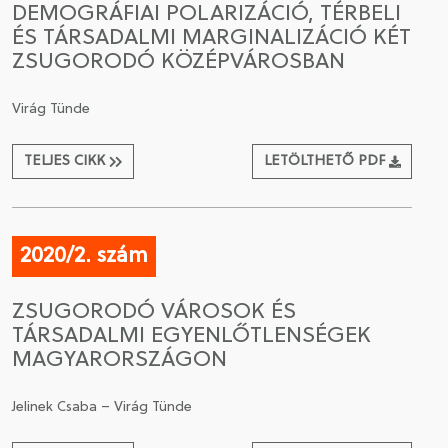
DEMOGRÁFIAI POLARIZÁCIÓ, TÉRBELI
ÉS TÁRSADALMI MARGINALIZÁCIÓ KÉT
CSATLAKOZÁS A TÁRSASÁGHOZ / MEGÚJÍTOM A
ZSUGORODÓ KÖZÉPVÁROSBAN
TAGSÁGOMAT
Virág Tünde
TELJES CIKK
LETÖLTHETŐ PDF
2020/2. szám
ZSUGORODÓ VÁROSOK ÉS
TÁRSADALMI EGYENLŐTLENSÉGEK
MAGYARORSZÁGON
Jelinek Csaba – Virág Tünde