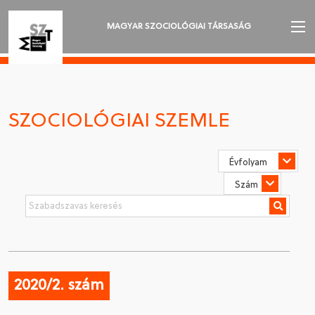
MAGYAR SZOCIOLÓGIAI TÁRSASÁG
AZ MSZT-RŐL
AKTUALITÁSOK
SZOCIOLÓGIAI SZEMLE
VÁNDORGYŰLÉSEK
SZAKOSZTÁLYOK
SZOCIOLÓGIAI SZEMLE
DÍJAK
NYELVVÁLASZTÁS
2020/2. szám