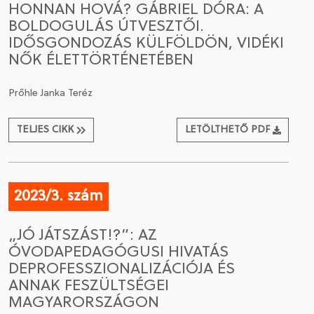
HONNAN HOVÁ? GÁBRIEL DÓRA: A
BOLDOGULÁS ÚTVESZTŐI.
CSATLAKOZÁS A TÁRSASÁGHOZ / MEGÚJÍTOM A
IDŐSGONDOZÁS KÜLFÖLDÖN, VIDÉKI
TAGSÁGOMAT
NŐK ÉLETTÖRTÉNETÉBEN
Prőhle Janka Teréz
TELJES CIKK
LETÖLTHETŐ PDF
2023/3. szám
„JÓ JÁTSZÁST!?”: AZ
ÓVODAPEDAGÓGUSI HIVATÁS
DEPROFESSZIONALIZÁCIÓJA ÉS
ANNAK FESZÜLTSÉGEI
MAGYARORSZÁGON