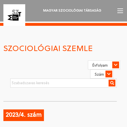
MAGYAR SZOCIOLÓGIAI TÁRSASÁG
AZ MSZT-RŐL
AKTUALITÁSOK
SZOCIOLÓGIAI SZEMLE
VÁNDORGYŰLÉSEK
SZAKOSZTÁLYOK
SZOCIOLÓGIAI SZEMLE
DÍJAK
NYELVVÁLASZTÁS
2023/4. szám