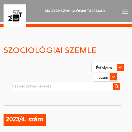
MAGYAR SZOCIOLÓGIAI TÁRSASÁG
AZ MSZT-RŐL
AKTUALITÁSOK
SZOCIOLÓGIAI SZEMLE
VÁNDORGYŰLÉSEK
SZAKOSZTÁLYOK
SZOCIOLÓGIAI SZEMLE
DÍJAK
NYELVVÁLASZTÁS
2023/4. szám