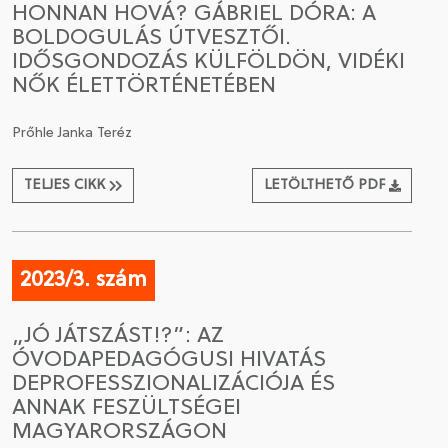
HONNAN HOVÁ? GÁBRIEL DÓRA: A
BOLDOGULÁS ÚTVESZTŐI.
CSATLAKOZÁS A TÁRSASÁGHOZ / MEGÚJÍTOM A
IDŐSGONDOZÁS KÜLFÖLDÖN, VIDÉKI
TAGSÁGOMAT
NŐK ÉLETTÖRTÉNETÉBEN
Prőhle Janka Teréz
TELJES CIKK
LETÖLTHETŐ PDF
2023/3. szám
„JÓ JÁTSZÁST!?”: AZ
ÓVODAPEDAGÓGUSI HIVATÁS
DEPROFESSZIONALIZÁCIÓJA ÉS
ANNAK FESZÜLTSÉGEI
MAGYARORSZÁGON