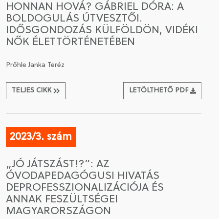
HONNAN HOVÁ? GÁBRIEL DÓRA: A
BOLDOGULÁS ÚTVESZTŐI.
CSATLAKOZÁS A TÁRSASÁGHOZ / MEGÚJÍTOM A
IDŐSGONDOZÁS KÜLFÖLDÖN, VIDÉKI
TAGSÁGOMAT
NŐK ÉLETTÖRTÉNETÉBEN
Prőhle Janka Teréz
TELJES CIKK
LETÖLTHETŐ PDF
2023/3. szám
„JÓ JÁTSZÁST!?”: AZ
ÓVODAPEDAGÓGUSI HIVATÁS
DEPROFESSZIONALIZÁCIÓJA ÉS
ANNAK FESZÜLTSÉGEI
MAGYARORSZÁGON