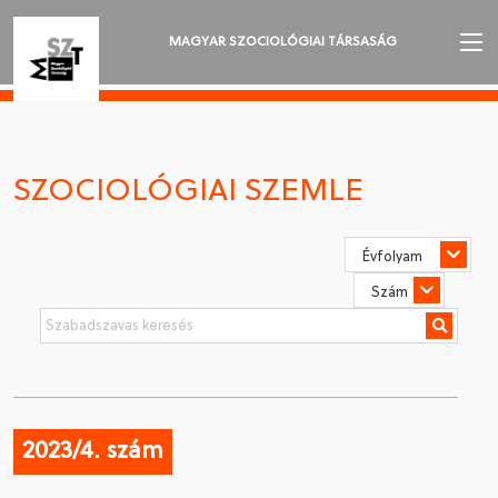
MAGYAR SZOCIOLÓGIAI TÁRSASÁG
AZ MSZT-RŐL
AKTUALITÁSOK
SZOCIOLÓGIAI SZEMLE
VÁNDORGYŰLÉSEK
SZAKOSZTÁLYOK
SZOCIOLÓGIAI SZEMLE
DÍJAK
NYELVVÁLASZTÁS
2023/4. szám