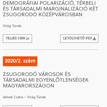
DEMOGRÁFIAI POLARIZÁCIÓ, TÉRBELI
ÉS TÁRSADALMI MARGINALIZÁCIÓ KÉT
CSATLAKOZÁS A TÁRSASÁGHOZ / MEGÚJÍTOM A
ZSUGORODÓ KÖZÉPVÁROSBAN
TAGSÁGOMAT
Virág Tünde
TELJES CIKK
LETÖLTHETŐ PDF
2020/2. szám
ZSUGORODÓ VÁROSOK ÉS
TÁRSADALMI EGYENLŐTLENSÉGEK
MAGYARORSZÁGON
Jelinek Csaba – Virág Tünde