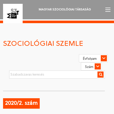
MAGYAR SZOCIOLÓGIAI TÁRSASÁG
AZ MSZT-RŐL
AKTUALITÁSOK
SZOCIOLÓGIAI SZEMLE
VÁNDORGYŰLÉSEK
SZAKOSZTÁLYOK
SZOCIOLÓGIAI SZEMLE
DÍJAK
NYELVVÁLASZTÁS
2020/2. szám