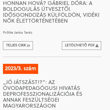
HONNAN HOVÁ? GÁBRIEL DÓRA: A
BOLDOGULÁS ÚTVESZTŐI.
CSATLAKOZÁS A TÁRSASÁGHOZ / MEGÚJÍTOM A
IDŐSGONDOZÁS KÜLFÖLDÖN, VIDÉKI
TAGSÁGOMAT
NŐK ÉLETTÖRTÉNETÉBEN
Prőhle Janka Teréz
TELJES CIKK
LETÖLTHETŐ PDF
2023/3. szám
„JÓ JÁTSZÁST!?”: AZ
ÓVODAPEDAGÓGUSI HIVATÁS
DEPROFESSZIONALIZÁCIÓJA ÉS
ANNAK FESZÜLTSÉGEI
MAGYARORSZÁGON