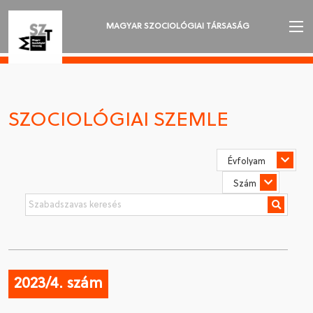
MAGYAR SZOCIOLÓGIAI TÁRSASÁG
AZ MSZT-RŐL
AKTUALITÁSOK
SZOCIOLÓGIAI SZEMLE
VÁNDORGYŰLÉSEK
SZAKOSZTÁLYOK
SZOCIOLÓGIAI SZEMLE
DÍJAK
NYELVVÁLASZTÁS
2023/4. szám