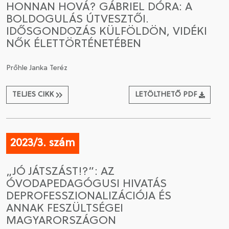
HONNAN HOVÁ? GÁBRIEL DÓRA: A
BOLDOGULÁS ÚTVESZTŐI.
CSATLAKOZÁS A TÁRSASÁGHOZ / MEGÚJÍTOM A
IDŐSGONDOZÁS KÜLFÖLDÖN, VIDÉKI
TAGSÁGOMAT
NŐK ÉLETTÖRTÉNETÉBEN
Prőhle Janka Teréz
TELJES CIKK
LETÖLTHETŐ PDF
2023/3. szám
„JÓ JÁTSZÁST!?”: AZ
ÓVODAPEDAGÓGUSI HIVATÁS
DEPROFESSZIONALIZÁCIÓJA ÉS
ANNAK FESZÜLTSÉGEI
MAGYARORSZÁGON