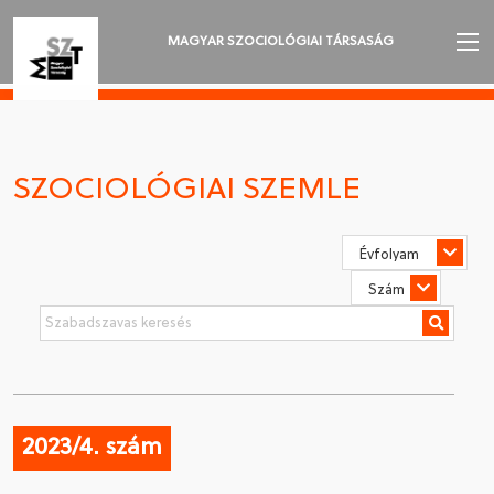
MAGYAR SZOCIOLÓGIAI TÁRSASÁG
AZ MSZT-RŐL
AKTUALITÁSOK
SZOCIOLÓGIAI SZEMLE
VÁNDORGYŰLÉSEK
SZAKOSZTÁLYOK
SZOCIOLÓGIAI SZEMLE
DÍJAK
NYELVVÁLASZTÁS
2023/4. szám