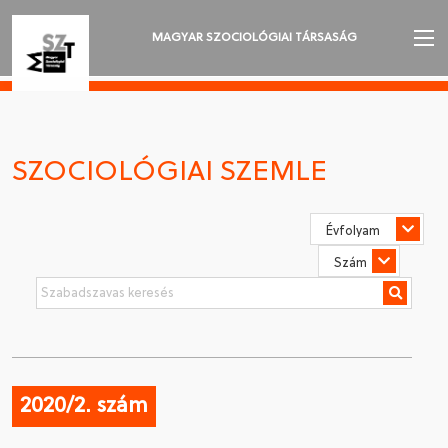
MAGYAR SZOCIOLÓGIAI TÁRSASÁG
AZ MSZT-RŐL
AKTUALITÁSOK
SZOCIOLÓGIAI SZEMLE
VÁNDORGYŰLÉSEK
SZAKOSZTÁLYOK
SZOCIOLÓGIAI SZEMLE
DÍJAK
NYELVVÁLASZTÁS
2020/2. szám