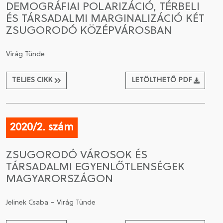
DEMOGRÁFIAI POLARIZÁCIÓ, TÉRBELI
ÉS TÁRSADALMI MARGINALIZÁCIÓ KÉT
CSATLAKOZÁS A TÁRSASÁGHOZ / MEGÚJÍTOM A
ZSUGORODÓ KÖZÉPVÁROSBAN
TAGSÁGOMAT
Virág Tünde
TELJES CIKK
LETÖLTHETŐ PDF
2020/2. szám
ZSUGORODÓ VÁROSOK ÉS
TÁRSADALMI EGYENLŐTLENSÉGEK
MAGYARORSZÁGON
Jelinek Csaba – Virág Tünde