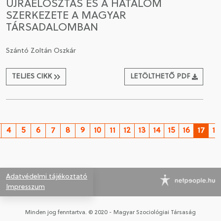
ÚJRAELOSZTÁS ÉS A HATALOM
SZERKEZETE A MAGYAR
TÁRSADALOMBAN
Szántó Zoltán Oszkár
TELJES CIKK
LETÖLTHETŐ PDF
4
5
6
7
8
9
10
11
12
13
14
15
16
17
18
Adatvédelmi tájékoztató
Impresszum
Minden jog fenntartva. © 2020 - Magyar Szociológiai Társaság