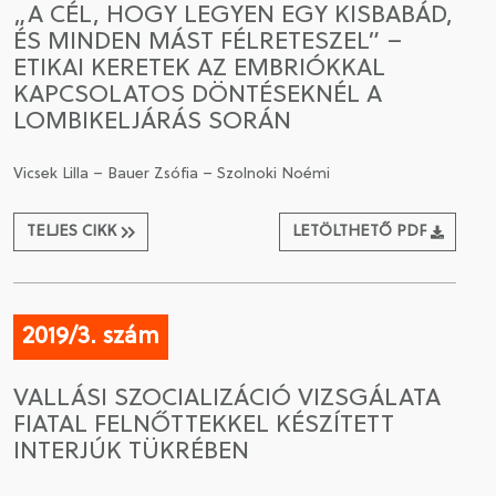
„A CÉL, HOGY LEGYEN EGY KISBABÁD,
ÉS MINDEN MÁST FÉLRETESZEL” –
CSATLAKOZÁS A TÁRSASÁGHOZ / MEGÚJÍTOM A
ETIKAI KERETEK AZ EMBRIÓKKAL
TAGSÁGOMAT
KAPCSOLATOS DÖNTÉSEKNÉL A
LOMBIKELJÁRÁS SORÁN
Vicsek Lilla – Bauer Zsófia – Szolnoki Noémi
TELJES CIKK
LETÖLTHETŐ PDF
2019/3. szám
VALLÁSI SZOCIALIZÁCIÓ VIZSGÁLATA
FIATAL FELNŐTTEKKEL KÉSZÍTETT
INTERJÚK TÜKRÉBEN