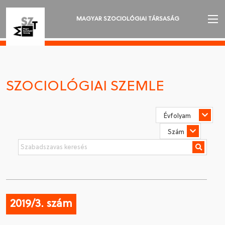
MAGYAR SZOCIOLÓGIAI TÁRSASÁG
AZ MSZT-RŐL
AKTUALITÁSOK
SZOCIOLÓGIAI SZEMLE
VÁNDORGYŰLÉSEK
SZAKOSZTÁLYOK
SZOCIOLÓGIAI SZEMLE
DÍJAK
NYELVVÁLASZTÁS
2019/3. szám