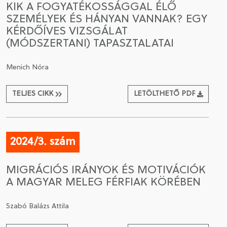
KIK A FOGYATÉKOSSÁGGAL ÉLŐ
SZEMÉLYEK ÉS HÁNYAN VANNAK? EGY
CSATLAKOZÁS A TÁRSASÁGHOZ / MEGÚJÍTOM A
KÉRDŐÍVES VIZSGÁLAT
TAGSÁGOMAT
(MÓDSZERTANI) TAPASZTALATAI
Menich Nóra
TELJES CIKK
LETÖLTHETŐ PDF
2024/3. szám
MIGRÁCIÓS IRÁNYOK ÉS MOTIVÁCIÓK
A MAGYAR MELEG FÉRFIAK KÖRÉBEN
Szabó Balázs Attila