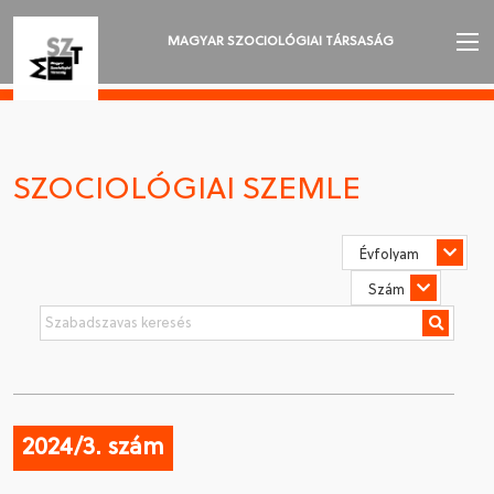
MAGYAR SZOCIOLÓGIAI TÁRSASÁG
AZ MSZT-RŐL
AKTUALITÁSOK
SZOCIOLÓGIAI SZEMLE
VÁNDORGYŰLÉSEK
SZAKOSZTÁLYOK
SZOCIOLÓGIAI SZEMLE
DÍJAK
NYELVVÁLASZTÁS
2024/3. szám