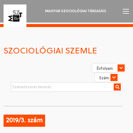
MAGYAR SZOCIOLÓGIAI TÁRSASÁG
AZ MSZT-RŐL
AKTUALITÁSOK
SZOCIOLÓGIAI SZEMLE
VÁNDORGYŰLÉSEK
SZAKOSZTÁLYOK
SZOCIOLÓGIAI SZEMLE
DÍJAK
NYELVVÁLASZTÁS
2019/3. szám