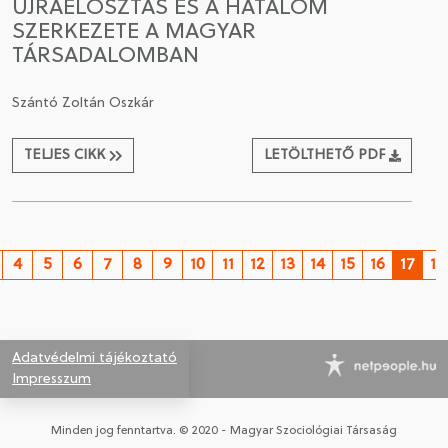
ÚJRAELOSZTÁS ÉS A HATALOM
SZERKEZETE A MAGYAR
TÁRSADALOMBAN
Szántó Zoltán Oszkár
TELJES CIKK
LETÖLTHETŐ PDF
4
5
6
7
8
9
10
11
12
13
14
15
16
17
18
Adatvédelmi tájékoztató
Impresszum
Minden jog fenntartva. © 2020 - Magyar Szociológiai Társaság