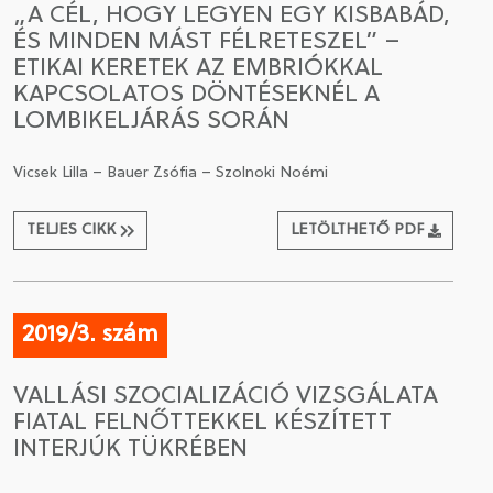
„A CÉL, HOGY LEGYEN EGY KISBABÁD,
ÉS MINDEN MÁST FÉLRETESZEL” –
CSATLAKOZÁS A TÁRSASÁGHOZ / MEGÚJÍTOM A
ETIKAI KERETEK AZ EMBRIÓKKAL
TAGSÁGOMAT
KAPCSOLATOS DÖNTÉSEKNÉL A
LOMBIKELJÁRÁS SORÁN
Vicsek Lilla – Bauer Zsófia – Szolnoki Noémi
TELJES CIKK
LETÖLTHETŐ PDF
2019/3. szám
VALLÁSI SZOCIALIZÁCIÓ VIZSGÁLATA
FIATAL FELNŐTTEKKEL KÉSZÍTETT
INTERJÚK TÜKRÉBEN