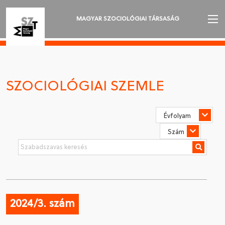
MAGYAR SZOCIOLÓGIAI TÁRSASÁG
AZ MSZT-RŐL
AKTUALITÁSOK
SZOCIOLÓGIAI SZEMLE
VÁNDORGYŰLÉSEK
SZAKOSZTÁLYOK
SZOCIOLÓGIAI SZEMLE
DÍJAK
NYELVVÁLASZTÁS
2024/3. szám