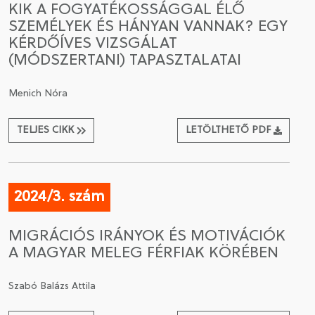
KIK A FOGYATÉKOSSÁGGAL ÉLŐ
SZEMÉLYEK ÉS HÁNYAN VANNAK? EGY
CSATLAKOZÁS A TÁRSASÁGHOZ / MEGÚJÍTOM A
KÉRDŐÍVES VIZSGÁLAT
TAGSÁGOMAT
(MÓDSZERTANI) TAPASZTALATAI
Menich Nóra
TELJES CIKK
LETÖLTHETŐ PDF
2024/3. szám
MIGRÁCIÓS IRÁNYOK ÉS MOTIVÁCIÓK
A MAGYAR MELEG FÉRFIAK KÖRÉBEN
Szabó Balázs Attila