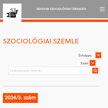
MAGYAR SZOCIOLÓGIAI TÁRSASÁG
AZ MSZT-RŐL
AKTUALITÁSOK
SZOCIOLÓGIAI SZEMLE
VÁNDORGYŰLÉSEK
SZAKOSZTÁLYOK
SZOCIOLÓGIAI SZEMLE
DÍJAK
NYELVVÁLASZTÁS
2024/3. szám