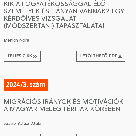
KIK A FOGYATÉKOSSÁGGAL ÉLŐ
SZEMÉLYEK ÉS HÁNYAN VANNAK? EGY
CSATLAKOZÁS A TÁRSASÁGHOZ / MEGÚJÍTOM A
KÉRDŐÍVES VIZSGÁLAT
TAGSÁGOMAT
(MÓDSZERTANI) TAPASZTALATAI
Menich Nóra
TELJES CIKK
LETÖLTHETŐ PDF
2024/3. szám
MIGRÁCIÓS IRÁNYOK ÉS MOTIVÁCIÓK
A MAGYAR MELEG FÉRFIAK KÖRÉBEN
Szabó Balázs Attila