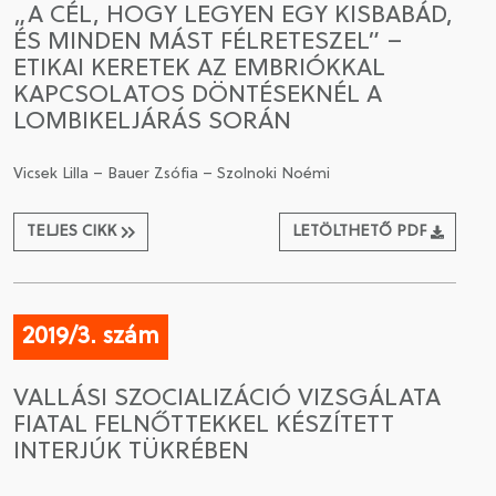
„A CÉL, HOGY LEGYEN EGY KISBABÁD,
ÉS MINDEN MÁST FÉLRETESZEL” –
CSATLAKOZÁS A TÁRSASÁGHOZ / MEGÚJÍTOM A
ETIKAI KERETEK AZ EMBRIÓKKAL
TAGSÁGOMAT
KAPCSOLATOS DÖNTÉSEKNÉL A
LOMBIKELJÁRÁS SORÁN
Vicsek Lilla – Bauer Zsófia – Szolnoki Noémi
TELJES CIKK
LETÖLTHETŐ PDF
2019/3. szám
VALLÁSI SZOCIALIZÁCIÓ VIZSGÁLATA
FIATAL FELNŐTTEKKEL KÉSZÍTETT
INTERJÚK TÜKRÉBEN