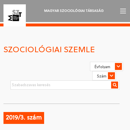
MAGYAR SZOCIOLÓGIAI TÁRSASÁG
AZ MSZT-RŐL
AKTUALITÁSOK
SZOCIOLÓGIAI SZEMLE
VÁNDORGYŰLÉSEK
SZAKOSZTÁLYOK
SZOCIOLÓGIAI SZEMLE
DÍJAK
NYELVVÁLASZTÁS
2019/3. szám