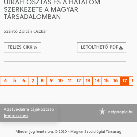
ÚJRAELOSZTÁS ÉS A HATALOM
SZERKEZETE A MAGYAR
TÁRSADALOMBAN
Szántó Zoltán Oszkár
TELJES CIKK
LETÖLTHETŐ PDF
4
5
6
7
8
9
10
11
12
13
14
15
16
17
18
Adatvédelmi tájékoztató
Impresszum
Minden jog fenntartva. © 2020 - Magyar Szociológiai Társaság