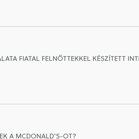
ÁLATA FIATAL FELNŐTTEKKEL KÉSZÍTETT IN
REK A MCDONALD’S-OT?