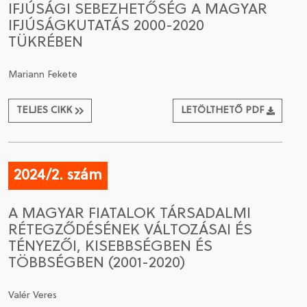
IFJÚSÁGI SEBEZHETŐSÉG A MAGYAR
IFJÚSÁGKUTATÁS 2000-2020
CSATLAKOZÁS A TÁRSASÁGHOZ / MEGÚJÍTOM A
TÜKRÉBEN
TAGSÁGOMAT
Mariann Fekete
TELJES CIKK
LETÖLTHETŐ PDF
2024/2. szám
A MAGYAR FIATALOK TÁRSADALMI
RÉTEGZŐDÉSÉNEK VÁLTOZÁSAI ÉS
TÉNYEZŐI, KISEBBSÉGBEN ÉS
TÖBBSÉGBEN (2001-2020)
Valér Veres