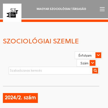
MAGYAR SZOCIOLÓGIAI TÁRSASÁG
AZ MSZT-RŐL
AKTUALITÁSOK
SZOCIOLÓGIAI SZEMLE
VÁNDORGYŰLÉSEK
SZAKOSZTÁLYOK
SZOCIOLÓGIAI SZEMLE
DÍJAK
NYELVVÁLASZTÁS
2024/2. szám