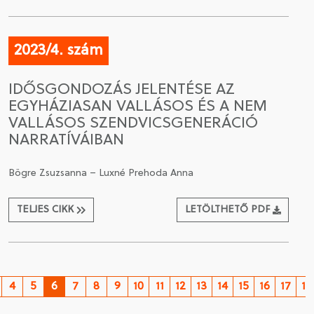
2023/4. szám
IDŐSGONDOZÁS JELENTÉSE AZ
EGYHÁZIASAN VALLÁSOS ÉS A NEM
VALLÁSOS SZENDVICSGENERÁCIÓ
NARRATÍVÁIBAN
Bögre Zsuzsanna – Luxné Prehoda Anna
TELJES CIKK
LETÖLTHETŐ PDF
4
5
6
7
8
9
10
11
12
13
14
15
16
17
18